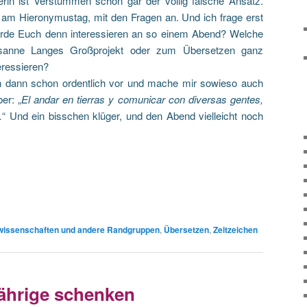
rin ist Verstummen schon gar der völlig falsche Ansatz.
 am Hieronymustag, mit den Fragen an. Und ich frage erst
rde Euch denn interessieren an so einem Abend? Welche
anne Langes Großprojekt oder zum Übersetzen ganz
eressieren?
ch dann schon ordentlich vor und mache mir sowieso auch
er: „
El andar en tierras y comunicar con diversas gentes,
.
“ Und ein bisschen klüger, und den Abend vielleicht noch
wissenschaften und andere Randgruppen
,
Übersetzen
,
Zeitzeichen
ährige schenken