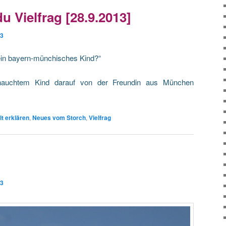
 Vielfrag [28.9.2013]
13
r ein bayern-münchisches Kind?“
ehauchtem Kind darauf von der Freundin aus München
lt erklären
,
Neues vom Storch
,
Vielfrag
13