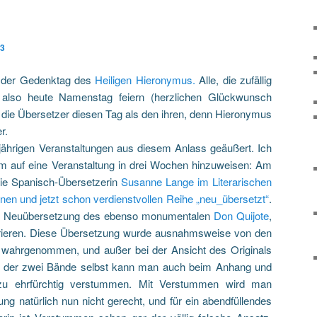
13
t der Gedenktag des
Heiligen Hieronymus.
Alle, die zufällig
also heute Namenstag feiern (herzlichen Glückwunsch
 die Übersetzer diesen Tag als den ihren, denn Hieronymus
r.
sjährigen Veranstaltungen aus diesem Anlass geäußert. Ich
um auf eine Veranstaltung in drei Wochen hinzuweisen: Am
 die Spanisch-Übersetzerin
Susanne Lange im Literarischen
nen und jetzt schon verdienstvollen Reihe „neu_übersetzt“
.
e Neuübersetzung des ebenso monumentalen
Don Quijote
,
rieren. Diese Übersetzung wurde ausnahmsweise von den
wahrgenommen, und außer bei der Ansicht des Originals
g der zwei Bände selbst kann man auch beim Anhang und
 ehrfürchtig verstummen. Mit Verstummen wird man
zung natürlich nun nicht gerecht, und für ein abendfüllendes