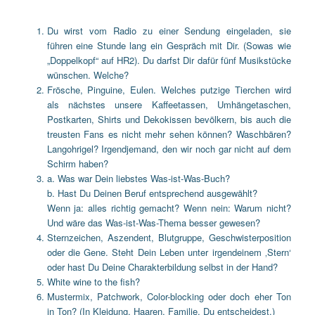
Du wirst vom Radio zu einer Sendung eingeladen, sie
führen eine Stunde lang ein Gespräch mit Dir. (Sowas wie
„Doppelkopf“ auf HR2). Du darfst Dir dafür fünf Musikstücke
wünschen. Welche?
Frösche, Pinguine, Eulen. Welches putzige Tierchen wird
als nächstes unsere Kaffeetassen, Umhängetaschen,
Postkarten, Shirts und Dekokissen bevölkern, bis auch die
treusten Fans es nicht mehr sehen können? Waschbären?
Langohrigel? Irgendjemand, den wir noch gar nicht auf dem
Schirm haben?
a. Was war Dein liebstes Was-ist-Was-Buch?
b. Hast Du Deinen Beruf entsprechend ausgewählt?
Wenn ja: alles richtig gemacht? Wenn nein: Warum nicht?
Und wäre das Was-ist-Was-Thema besser gewesen?
Sternzeichen, Aszendent, Blutgruppe, Geschwisterposition
oder die Gene. Steht Dein Leben unter irgendeinem ‚Stern‘
oder hast Du Deine Charakterbildung selbst in der Hand?
White wine to the fish?
Mustermix, Patchwork, Color-blocking oder doch eher Ton
in Ton? (In Kleidung, Haaren, Familie. Du entscheidest.)