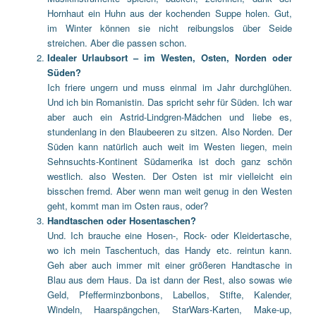
Hornhaut ein Huhn aus der kochenden Suppe holen. Gut,
im Winter können sie nicht reibungslos über Seide
streichen. Aber die passen schon.
Idealer Urlaubsort – im Westen, Osten, Norden oder
Süden?
Ich friere ungern und muss einmal im Jahr durchglühen.
Und ich bin Romanistin. Das spricht sehr für Süden. Ich war
aber auch ein Astrid-Lindgren-Mädchen und liebe es,
stundenlang in den Blaubeeren zu sitzen. Also Norden. Der
Süden kann natürlich auch weit im Westen liegen, mein
Sehnsuchts-Kontinent Südamerika ist doch ganz schön
westlich. also Westen. Der Osten ist mir vielleicht ein
bisschen fremd. Aber wenn man weit genug in den Westen
geht, kommt man im Osten raus, oder?
Handtaschen oder Hosentaschen?
Und. Ich brauche eine Hosen-, Rock- oder Kleidertasche,
wo ich mein Taschentuch, das Handy etc. reintun kann.
Geh aber auch immer mit einer größeren Handtasche in
Blau aus dem Haus. Da ist dann der Rest, also sowas wie
Geld, Pfefferminzbonbons, Labellos, Stifte, Kalender,
Windeln, Haarspängchen, StarWars-Karten, Make-up,