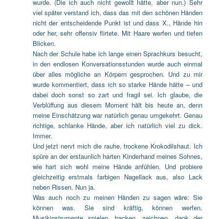
wurde. (Die ich auch nicht gewollt hätte, aber nun.) Sehr
viel später verstand ich, dass das mit den schönen Händen
nicht der entscheidende Punkt ist und dass X., Hände hin
oder her, sehr offensiv flirtete. Mit Haare werfen und tiefen
Blicken.
Nach der Schule habe ich lange einen Sprachkurs besucht,
in den endlosen Konversationsstunden wurde auch einmal
über alles mögliche an Körpern gesprochen. Und zu mir
wurde kommentiert, dass ich so starke Hände hätte – und
dabei doch sonst so zart und fragil sei. Ich glaube, die
Verblüffung aus diesem Moment hält bis heute an, denn
meine Einschätzung war natürlich genau umgekehrt. Genau
richtige, schlanke Hände, aber ich natürlich viel zu dick.
Immer.
Und jetzt nervt mich die rauhe, trockene Krokodilshaut. Ich
spüre an der erstaunlich harten Kinderhand meines Sohnes,
wie hart sich wohl meine Hände anfühlen. Und probiere
gleichzeitig erstmals farbigen Nagellack aus, also Lack
neben Rissen. Nun ja.
Was auch noch zu meinen Händen zu sagen wäre: Sie
können was. Sie sind kräftig, können werfen,
Musikinstrumente spielen, backen, zeichnen, dank der