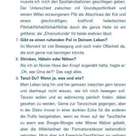
musste ich mich den Sportakrobatinnen geschlagen geben.
Der Unterschied zwischen mit Grundsportlichkeit und
reinem Willen erzwungenem Flik als Abschluss der Kür und
einem gleichmäßigen, kraftfvoll federleichten
Flikflakflikflakflikflakflikflak durch die ganze Halle ist ein
größerer, als „Ehrenurkunde“ für beide erahnen lässt.
Gibt es einen ruhenden Pol in Deinem Leben?
Im Moment ist viel Bewegung und noch mehr Offenheit da,
die sich gerne mal beruhigen könnte.
Stricken, Häkeln oder Nähen?
Als ich an Nunos Hose den Knopf angenäht hatte, fragte er:
„Oh, war Oma da?!“ Das sagt alles.
Tanzt Du? Wenn ja, was und wie?
Mein Leben lang hin und her gerissen zwischen gern tanzen
und überhaupt nicht wissen, wie ich mich bewegen soll.
Tanzen wollen und es wahnsinnig peinlich finden, dabei
gesehen zu werden. Gerne zur Tanzschule gegangen, aber
in der Disko immer in einer dunklen Ecke für die anderen
die Pullis festgehalten, wenn es ihnen auf der Tanzfläche
zu warm war. Boogie-Woogie oder Wiener Walzer geliebt,
aber die Affektiertheit der Formationstänzer befremdlich
gefunden. Mich aber auf Freestyle-Tanzflächen so verloren