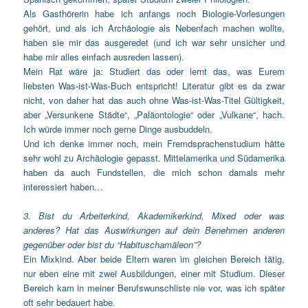
Als Gasthörerin habe ich anfangs noch Biologie-Vorlesungen
gehört, und als ich Archäologie als Nebenfach machen wollte,
haben sie mir das ausgeredet (und ich war sehr unsicher und
habe mir alles einfach ausreden lassen).
Mein Rat wäre ja: Studiert das oder lernt das, was Eurem
liebsten Was-ist-Was-Buch entspricht! Literatur gibt es da zwar
nicht, von daher hat das auch ohne Was-ist-Was-Titel Gültigkeit,
aber „Versunkene Städte“, „Paläontologie“ oder „Vulkane“, hach.
Ich würde immer noch gerne Dinge ausbuddeln.
Und ich denke immer noch, mein Fremdsprachenstudium hätte
sehr wohl zu Archäologie gepasst. Mittelamerika und Südamerika
haben da auch Fundstellen, die mich schon damals mehr
interessiert haben…
3. Bist du Arbeiterkind, Akademikerkind, Mixed oder was
anderes? Hat das Auswirkungen auf dein Benehmen anderen
gegenüber oder bist du “Habituschamäleon”?
Ein Mixkind. Aber beide Eltern waren im gleichen Bereich tätig,
nur eben eine mit zwei Ausbildungen, einer mit Studium. Dieser
Bereich kam in meiner Berufswunschliste nie vor, was ich später
oft sehr bedauert habe.