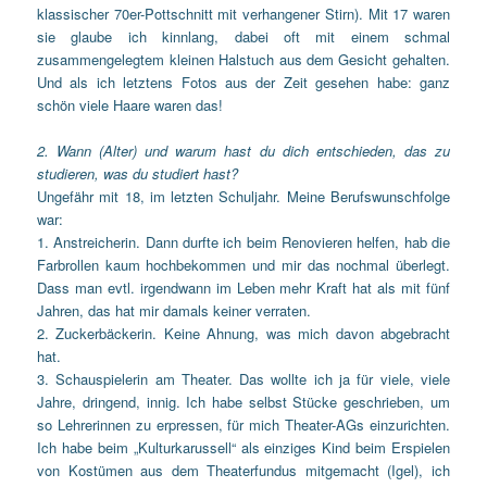
klassischer 70er-Pottschnitt mit verhangener Stirn). Mit 17 waren
sie glaube ich kinnlang, dabei oft mit einem schmal
zusammengelegtem kleinen Halstuch aus dem Gesicht gehalten.
Und als ich letztens Fotos aus der Zeit gesehen habe: ganz
schön viele Haare waren das!
2. Wann (Alter) und warum hast du dich entschieden, das zu
studieren, was du studiert hast?
Ungefähr mit 18, im letzten Schuljahr. Meine Berufswunschfolge
war:
1. Anstreicherin. Dann durfte ich beim Renovieren helfen, hab die
Farbrollen kaum hochbekommen und mir das nochmal überlegt.
Dass man evtl. irgendwann im Leben mehr Kraft hat als mit fünf
Jahren, das hat mir damals keiner verraten.
2. Zuckerbäckerin. Keine Ahnung, was mich davon abgebracht
hat.
3. Schauspielerin am Theater. Das wollte ich ja für viele, viele
Jahre, dringend, innig. Ich habe selbst Stücke geschrieben, um
so Lehrerinnen zu erpressen, für mich Theater-AGs einzurichten.
Ich habe beim „Kulturkarussell“ als einziges Kind beim Erspielen
von Kostümen aus dem Theaterfundus mitgemacht (Igel), ich