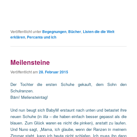
Veröffentlicht unter
Begegnungen
,
Bücher
,
Listen die die Welt
erklären
,
Percanta und ich
Meilensteine
Veröffentlicht am
28. Februar 2015
Der Tochter die ersten Schuhe gekauft, dem Sohn den
Schulranzen.
Bäm! Meilensteintag!
Und nun beugt sich BabyM erstaunt nach unten und betastet ihre
neuen Schuhe (in
lila
– die haben einfach besser gepasst als die
blauen. Zum Glück waren es nicht die pinken), anstatt zu laufen.
Und Nuno sagt, „Mama, ich glaube, wenn der Ranzen in meinem
Zimmer steht, kann ich heute nicht schlafen. Ich muss ihn dann