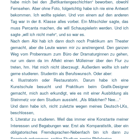
habe mich bei den „Bettkantengeschichten“ beworben, obwohl
Fernsehen. Aber ohne Foto, folgerichtig habe ich nie eine Antwort
bekommen. Ich wollte spielen. Und von einem auf den anderen
Tag war in der 8. Klasse alles vorbei. Ein Mitschüler sagte, das
muss Percanta machen, die will Schauspielerin werden. Und ich
sagte „will ich nicht mehr“, und so war es.
Nach dem Abi hab ich dann doch noch Praktikum am Theater
gemacht, aber die Leute waren mir zu anstrengend. Den ganzen
Weg vom Probenraum zum Büro der Dramaturginnen zu gehen,
nur um dann da im Affekt einen Mülleimer über den Flur zu
treten, hm. Hat mich nicht überzeugt. Außerdem wollte ich sehr
gerne studieren. Studentin als Berufswunsch. Oder aber:
4. Illustratorin oder Restauratorin. Darum habe ich eine
Kunstschule besucht und Praktikum beim Grafik-Designer
gemacht, mich auch erkundigt, wie es mit einer Ausbildung als
Steinmetz vor dem Studium aussieht. „Als
Mädchen
? Nee…“
Und dann habe ich, nicht zuletzte wegen meines Deutsch-LKs,
beschlossen,
5. Literatur zu studieren. Weil das immer eine Konstante meiner
Interessen und Begabungen war. Erst als Komparatistik, über ein
obligatorisches Fremdsprachen-Nebenfach bin ich dann zu
Spanisch gekommen, später Studium zweier Philologien.