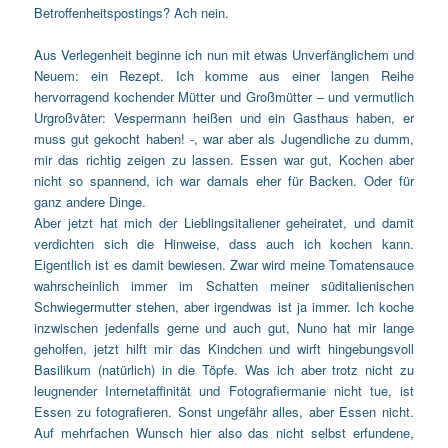
Betroffenheitspostings? Ach nein.
Aus Verlegenheit beginne ich nun mit etwas Unverfänglichem und
Neuem: ein Rezept. Ich komme aus einer langen Reihe
hervorragend kochender Mütter und Großmütter – und vermutlich
Urgroßväter: Vespermann heißen und ein Gasthaus haben, er
muss gut gekocht haben! -, war aber als Jugendliche zu dumm,
mir das richtig zeigen zu lassen. Essen war gut, Kochen aber
nicht so spannend, ich war damals eher für Backen. Oder für
ganz andere Dinge.
Aber jetzt hat mich der Lieblingsitaliener geheiratet, und damit
verdichten sich die Hinweise, dass auch ich kochen kann.
Eigentlich ist es damit bewiesen. Zwar wird meine Tomatensauce
wahrscheinlich immer im Schatten meiner süditalienischen
Schwiegermutter stehen, aber irgendwas ist ja immer. Ich koche
inzwischen jedenfalls gerne und auch gut, Nuno hat mir lange
geholfen, jetzt hilft mir das Kindchen und wirft hingebungsvoll
Basilikum (natürlich) in die Töpfe. Was ich aber trotz nicht zu
leugnender Internetaffinität und Fotografiermanie nicht tue, ist
Essen zu fotografieren. Sonst ungefähr alles, aber Essen nicht.
Auf mehrfachen Wunsch hier also das nicht selbst erfundene,