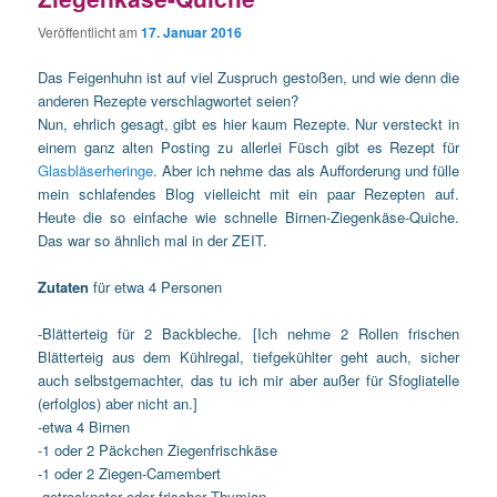
Veröffentlicht am
17. Januar 2016
Das Feigenhuhn ist auf viel Zuspruch gestoßen, und wie denn die
anderen Rezepte verschlagwortet seien?
Nun, ehrlich gesagt, gibt es hier kaum Rezepte. Nur versteckt in
einem ganz alten Posting zu allerlei Füsch gibt es Rezept für
Glasbläserheringe
. Aber ich nehme das als Aufforderung und fülle
mein schlafendes Blog vielleicht mit ein paar Rezepten auf.
Heute die so einfache wie schnelle Birnen-Ziegenkäse-Quiche.
Das war so ähnlich mal in der ZEIT.
Zutaten
für etwa 4 Personen
-Blätterteig für 2 Backbleche. [Ich nehme 2 Rollen frischen
Blätterteig aus dem Kühlregal, tiefgekühlter geht auch, sicher
auch selbstgemachter, das tu ich mir aber außer für Sfogliatelle
(erfolglos) aber nicht an.]
-etwa 4 Birnen
-1 oder 2 Päckchen Ziegenfrischkäse
-1 oder 2 Ziegen-Camembert
-getrockneter oder frischer Thymian