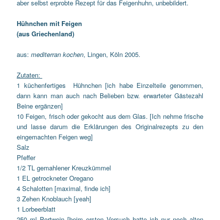
aber selbst erprobte Rezept für das Feigenhuhn, unbebildert.
Hühnchen mit Feigen
(aus Griechenland)
aus:
mediterran kochen
, Lingen, Köln 2005.
Zutaten:
1 küchenfertiges Hühnchen [ich habe Einzelteile genommen,
dann kann man auch nach Belieben bzw. erwarteter Gästezahl
Beine ergänzen]
10 Feigen, frisch oder gekocht aus dem Glas. [Ich nehme frische
und lasse darum die Erklärungen des Originalrezepts zu den
eingemachten Feigen weg]
Salz
Pfeffer
1/2 TL gemahlener Kreuzkümmel
1 EL getrockneter Oregano
4 Schalotten [maximal, finde ich]
3 Zehen Knoblauch [yeah]
1 Lorbeerblatt
250 ml Portwein [beim ersten Versuch hatte ich nur noch alten