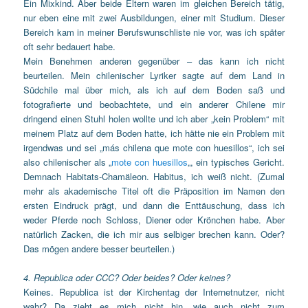
Ein Mixkind. Aber beide Eltern waren im gleichen Bereich tätig,
nur eben eine mit zwei Ausbildungen, einer mit Studium. Dieser
Bereich kam in meiner Berufswunschliste nie vor, was ich später
oft sehr bedauert habe.
Mein Benehmen anderen gegenüber – das kann ich nicht
beurteilen. Mein chilenischer Lyriker sagte auf dem Land in
Südchile mal über mich, als ich auf dem Boden saß und
fotografierte und beobachtete, und ein anderer Chilene mir
dringend einen Stuhl holen wollte und ich aber „kein Problem“ mit
meinem Platz auf dem Boden hatte, ich hätte nie ein Problem mit
irgendwas und sei „más chilena que mote con huesillos“, ich sei
also chilenischer als „
mote con huesillos
„, ein typisches Gericht.
Demnach Habitats-Chamäleon. Habitus, ich weiß nicht. (Zumal
mehr als akademische Titel oft die Präposition im Namen den
ersten Eindruck prägt, und dann die Enttäuschung, dass ich
weder Pferde noch Schloss, Diener oder Krönchen habe. Aber
natürlich Zacken, die ich mir aus selbiger brechen kann. Oder?
Das mögen andere besser beurteilen.)
4. Republica oder CCC? Oder beides? Oder keines?
Keines. Republica ist der Kirchentag der Internetnutzer, nicht
wahr? Da zieht es mich nicht hin, wie auch nicht zum