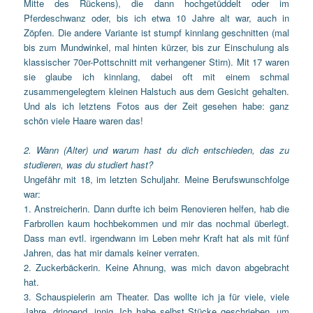
Mitte des Rückens), die dann hochgetüddelt oder im
Pferdeschwanz oder, bis ich etwa 10 Jahre alt war, auch in
Zöpfen. Die andere Variante ist stumpf kinnlang geschnitten (mal
bis zum Mundwinkel, mal hinten kürzer, bis zur Einschulung als
klassischer 70er-Pottschnitt mit verhangener Stirn). Mit 17 waren
sie glaube ich kinnlang, dabei oft mit einem schmal
zusammengelegtem kleinen Halstuch aus dem Gesicht gehalten.
Und als ich letztens Fotos aus der Zeit gesehen habe: ganz
schön viele Haare waren das!
2. Wann (Alter) und warum hast du dich entschieden, das zu
studieren, was du studiert hast?
Ungefähr mit 18, im letzten Schuljahr. Meine Berufswunschfolge
war:
1. Anstreicherin. Dann durfte ich beim Renovieren helfen, hab die
Farbrollen kaum hochbekommen und mir das nochmal überlegt.
Dass man evtl. irgendwann im Leben mehr Kraft hat als mit fünf
Jahren, das hat mir damals keiner verraten.
2. Zuckerbäckerin. Keine Ahnung, was mich davon abgebracht
hat.
3. Schauspielerin am Theater. Das wollte ich ja für viele, viele
Jahre, dringend, innig. Ich habe selbst Stücke geschrieben, um