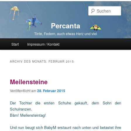
Such
Percanta
Tinte, Federn, auch etwas Herz und viel
Hauptmenü
Start
Impressum / Kontakt
Zum primären Inhalt springen
Zum sekundären Inhalt springen
ARCHIV DES MONATS:
FEBRUAR 2015
Meilensteine
Veröffentlicht am
28. Februar 2015
Der Tochter die ersten Schuhe gekauft, dem Sohn den
Schulranzen.
Bäm! Meilensteintag!
Und nun beugt sich BabyM erstaunt nach unten und betastet ihre