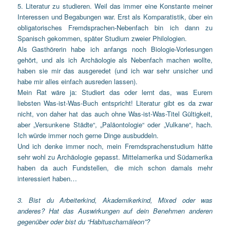
5. Literatur zu studieren. Weil das immer eine Konstante meiner
Interessen und Begabungen war. Erst als Komparatistik, über ein
obligatorisches Fremdsprachen-Nebenfach bin ich dann zu
Spanisch gekommen, später Studium zweier Philologien.
Als Gasthörerin habe ich anfangs noch Biologie-Vorlesungen
gehört, und als ich Archäologie als Nebenfach machen wollte,
haben sie mir das ausgeredet (und ich war sehr unsicher und
habe mir alles einfach ausreden lassen).
Mein Rat wäre ja: Studiert das oder lernt das, was Eurem
liebsten Was-ist-Was-Buch entspricht! Literatur gibt es da zwar
nicht, von daher hat das auch ohne Was-ist-Was-Titel Gültigkeit,
aber „Versunkene Städte“, „Paläontologie“ oder „Vulkane“, hach.
Ich würde immer noch gerne Dinge ausbuddeln.
Und ich denke immer noch, mein Fremdsprachenstudium hätte
sehr wohl zu Archäologie gepasst. Mittelamerika und Südamerika
haben da auch Fundstellen, die mich schon damals mehr
interessiert haben…
3. Bist du Arbeiterkind, Akademikerkind, Mixed oder was
anderes? Hat das Auswirkungen auf dein Benehmen anderen
gegenüber oder bist du “Habituschamäleon”?