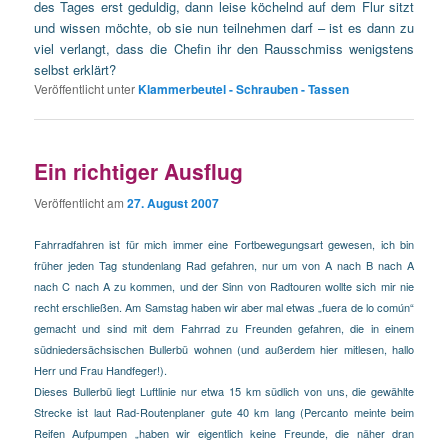
des Tages erst geduldig, dann leise köchelnd auf dem Flur sitzt
und wissen möchte, ob sie nun teilnehmen darf – ist es dann zu
viel verlangt, dass die Chefin ihr den Rausschmiss wenigstens
selbst erklärt?
Veröffentlicht unter
Klammerbeutel - Schrauben - Tassen
Ein richtiger Ausflug
Veröffentlicht am
27. August 2007
Fahrradfahren ist für mich immer eine Fortbewegungsart gewesen, ich bin
früher jeden Tag stundenlang Rad gefahren, nur um von A nach B nach A
nach C nach A zu kommen, und der Sinn von Radtouren wollte sich mir nie
recht erschließen. Am Samstag haben wir aber mal etwas „fuera de lo común“
gemacht und sind mit dem Fahrrad zu Freunden gefahren, die in einem
südniedersächsischen Bullerbü wohnen (und außerdem hier mitlesen, hallo
Herr und Frau Handfeger!).
Dieses Bullerbü liegt Luftlinie nur etwa 15 km südlich von uns,
die gewählte
Strecke
ist laut Rad-Routenplaner gute 40 km lang (Percanto meinte beim
Reifen Aufpumpen „haben wir eigentlich keine Freunde, die näher dran