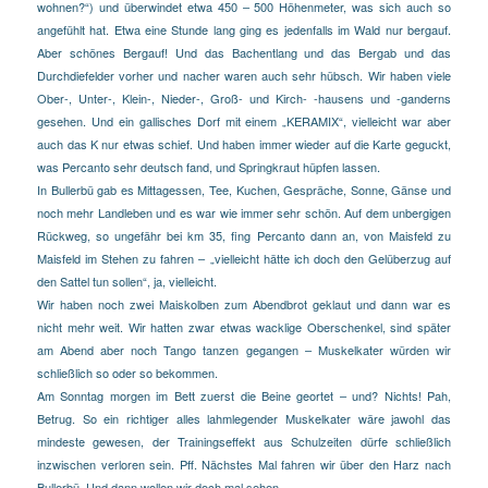
wohnen?“) und überwindet etwa 450 – 500 Höhenmeter, was sich auch so
angefühlt hat. Etwa eine Stunde lang ging es jedenfalls im Wald nur bergauf.
Aber schönes Bergauf! Und das Bachentlang und das Bergab und das
Durchdiefelder vorher und nacher waren auch sehr hübsch. Wir haben viele
Ober-, Unter-, Klein-, Nieder-, Groß- und Kirch-
-hausens und -ganderns
gesehen. Und ein gallisches Dorf mit einem „KERAMIX“, vielleicht war aber
auch das K nur etwas schief. Und haben immer wieder auf die Karte geguckt,
was Percanto sehr deutsch fand, und Springkraut hüpfen lassen.
In Bullerbü gab es Mittagessen, Tee, Kuchen, Gespräche, Sonne, Gänse und
noch mehr Landleben und es war wie immer sehr schön. Auf dem unbergigen
Rückweg, so ungefähr bei km 35, fing
Percanto dann an, von Maisfeld zu
Maisfeld im Stehen zu fahren – „vielleicht hätte ich doch den Gelüberzug auf
den Sattel tun sollen“, ja, vielleicht.
Wir haben noch zwei Maiskolben zum Abendbrot geklaut und dann war es
nicht mehr weit. Wir hatten zwar etwas wacklige Oberschenkel, sind später
am Abend aber noch Tango tanzen gegangen – Muskelkater würden wir
schließlich so oder so bekommen.
Am Sonntag morgen im Bett zuerst die Beine geortet – und? Nichts! Pah,
Betrug. So ein richtiger alles lahmlegender Muskelkater wäre jawohl das
mindeste gewesen, der Trainingseffekt aus Schulzeiten dürfe schließlich
inzwischen verloren sein. Pff. Nächstes Mal fahren wir über den Harz nach
Bullerbü. Und dann wollen wir doch mal sehen.