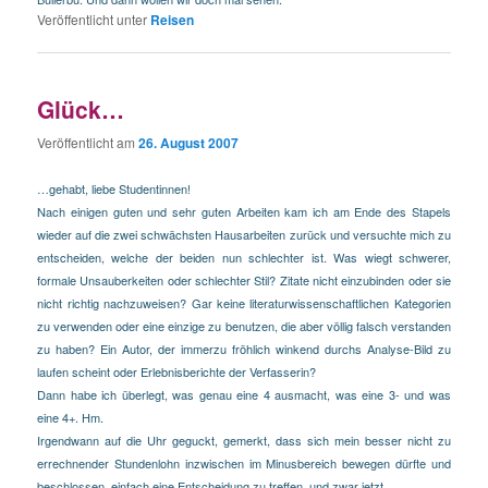
Veröffentlicht unter
Reisen
Glück…
Veröffentlicht am
26. August 2007
…gehabt, liebe Studentinnen!
Nach einigen guten und sehr guten Arbeiten kam ich am Ende des Stapels
wieder auf die zwei schwächsten Hausarbeiten zurück und versuchte mich zu
entscheiden, welche der beiden nun schlechter ist. Was wiegt schwerer,
formale Unsauberkeiten oder schlechter Stil? Zitate nicht einzubinden oder sie
nicht richtig nachzuweisen? Gar keine literaturwissenschaftlichen Kategorien
zu verwenden oder eine einzige zu benutzen, die aber völlig falsch verstanden
zu haben? Ein Autor, der immerzu fröhlich winkend durchs Analyse-Bild zu
laufen scheint oder Erlebnisberichte der Verfasserin?
Dann habe ich überlegt, was genau eine 4 ausmacht, was eine 3- und was
eine 4+. Hm.
Irgendwann auf die Uhr geguckt, gemerkt, dass sich mein besser nicht zu
errechnender Stundenlohn inzwischen im Minusbereich bewegen dürfte und
beschlossen, einfach eine Entscheidung zu treffen, und zwar jetzt.