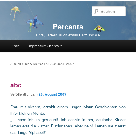
Such
Percanta
Tinte, Federn, auch etwas Herz und viel
Hauptmenü
Start
Impressum / Kontakt
Zum primären Inhalt springen
Zum sekundären Inhalt springen
ARCHIV DES MONATS:
AUGUST 2007
abc
Veröffentlicht am
28. August 2007
Frau mit Akzent, erzählt einem jungen Mann Geschichten von
ihrer kleinen Nichte:
„… habe ich so gestaunt! Ich dachte immer, deutsche Kinder
lernen erst die kurzen Buchstaben. Aber nein! Lernen sie zuerst
das lange Alphabet!“