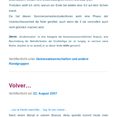
Trotzdem weiß ich nicht, warum am Ende bei beiden eine 3,0 auf dem Schein
stand.
Da hat diesen Sommersemesterstudentinnen wohl eine Phase der
Unentschlossenheit die Note gerettet, auch wenn die 3 sie vermutlich auch
nicht glücklich machen wird.
[
Merke
: „Erzählsituation“ ist eine Kategorie der literaturwissenschaftlichen Analyse, eine
Beschreibung der Befindlichkeiten der Erzählerfigur [er ist hungrig, er vermisst seine
Mutter, draußen ist es dunkel] ist an dieser Stelle
nicht
gemeint!]
Veröffentlicht unter
Geisteswissenschaften und andere
Randgruppen
Volver…
Veröffentlicht am
22. August 2007
…con la frente marchita… hoy te ven volver…
Nach einem Monat in seinem Buenos Aires querido kommt heute mein