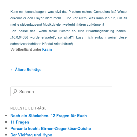
Kann mir jemand sagen, was jetzt das Problem meines Computers ist? Wieso
erkennt er den Player nicht mehr – und vor allem, was kann ich tun, um all
meine siebentausend Musikdateien weiterhin hören zu können?
(Ich hasse das, wenn diese Biester so eine Erwartungshaltung haben!
„10.0.04036 wurde erwartet“, so what?! Lass mich einfach weiter diese
schmelzendschönen Händel-Arien hören!)
Veröffentlicht unter
Kram
Beitragsnavigation
←
Ältere Beiträge
Suchen
NEUESTE BEITRÄGE
Noch ein Stöckchen. 12 Fragen für Euch
11 Fragen
Percanta kocht: Birnen-Ziegenkäse-Quiche
Der Vielfrag und Hypo