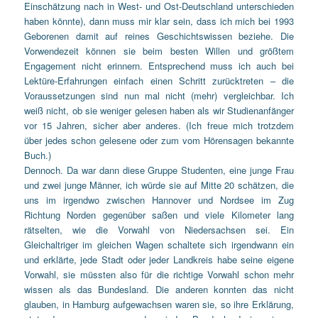
Einschätzung nach in West- und Ost-Deutschland unterschieden
haben könnte), dann muss mir klar sein, dass ich mich bei 1993
Geborenen damit auf reines Geschichtswissen beziehe. Die
Vorwendezeit können sie beim besten Willen und größtem
Engagement nicht erinnern. Entsprechend muss ich auch bei
Lektüre-Erfahrungen einfach einen Schritt zurücktreten – die
Voraussetzungen sind nun mal nicht (mehr) vergleichbar. Ich
weiß nicht, ob sie weniger gelesen haben als wir Studienanfänger
vor 15 Jahren, sicher aber anderes. (Ich freue mich trotzdem
über jedes schon gelesene oder zum vom Hörensagen bekannte
Buch.)
Dennoch. Da war dann diese Gruppe Studenten, eine junge Frau
und zwei junge Männer, ich würde sie auf Mitte 20 schätzen, die
uns im irgendwo zwischen Hannover und Nordsee im Zug
Richtung Norden gegenüber saßen und viele Kilometer lang
rätselten, wie die Vorwahl von Niedersachsen sei. Ein
Gleichaltriger im gleichen Wagen schaltete sich irgendwann ein
und erklärte, jede Stadt oder jeder Landkreis habe seine eigene
Vorwahl, sie müssten also für die richtige Vorwahl schon mehr
wissen als das Bundesland. Die anderen konnten das nicht
glauben, in Hamburg aufgewachsen waren sie, so ihre Erklärung,