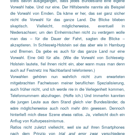
stets davon ausgegangen, dass jedes Bundesland eine eigene
Vorwahl habe. Und nur eine. Der Hilfsbereite nannte als Beispiel
die Vorwahl von Emden. Da käme er her, das sei ganz sicher
nicht die Vorwahl für das ganze Land. Die Blicke blieben
skeptisch. Vielleicht, möglicherweise, eventuell in
Niedersachsen; um den Einheimischen nicht zu verärgern wolle
man das – für die Dauer der Fahrt, sagten die Blicke –
akzeptieren. In Schleswig-Holstein sei das aber wie in Hamburg
und Bremen. Da gebe es auch für das ganze Land nur eine
Vorwahl. Eine 040 für alle. (Wie die Vorwahl von Schleswig-
Holstein lautete, fiel ihnen nicht ein, aber wann muss man denn
auch auf Festnetz ins Nachbarland telefonieren.)
Vorwahlen gehören nun wahrlich nicht zum erwarteten
mitgebrachten Fachwissen meiner beruflichen Spezialisierung,
auch früher nicht, und ich werde nie in die Verlegenheit kommen,
Telefonnummern abzufragen. (Hoffe ich.) Und immerhin kannten
die jungen Leute aus dem Stand gleich vier Bundesländer, da
wäre möglicherweise auch noch mehr drin gewesen. Dennoch
hinterließ mich diese Szene etwas ratlos. Ja, vielleicht doch ein
Anflug von Kulturpessimismus.
Ratlos nicht zuletzt vielleicht, weil sie auf ihren Smartphones
nach dem Prinzip von
trial and error
zwar verschiedene