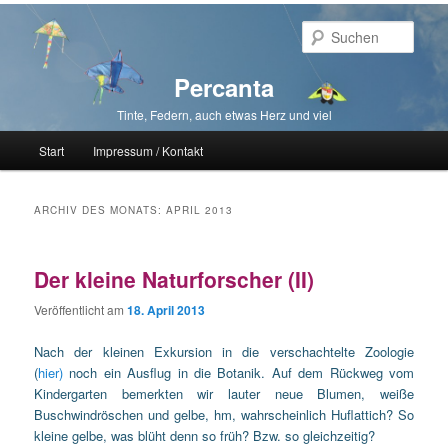
Such
Percanta
Tinte, Federn, auch etwas Herz und viel
Hauptmenü
Start
Impressum / Kontakt
Zum primären Inhalt springen
Zum sekundären Inhalt springen
ARCHIV DES MONATS:
APRIL 2013
Der kleine Naturforscher (II)
Veröffentlicht am
18. April 2013
Nach der kleinen Exkursion in die verschachtelte Zoologie
(
hier)
noch ein Ausflug in die Botanik. Auf dem Rückweg vom
Kindergarten bemerkten wir lauter neue Blumen, weiße
Buschwindröschen und gelbe, hm, wahrscheinlich Huflattich? So
kleine gelbe, was blüht denn so früh? Bzw. so gleichzeitig?