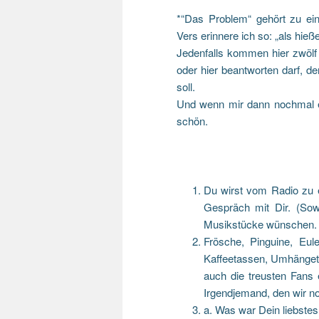
*“Das Problem“ gehört zu ei
Vers erinnere ich so: „als hie
Jedenfalls kommen hier zwölf F
oder hier beantworten darf, d
soll.
Und wenn mir dann nochmal el
schön.
Du wirst vom Radio zu e
Gespräch mit Dir. (Sow
Musikstücke wünschen.
Frösche, Pinguine, Eul
Kaffeetassen, Umhängeta
auch die treusten Fans
Irgendjemand, den wir n
a. Was war Dein liebste