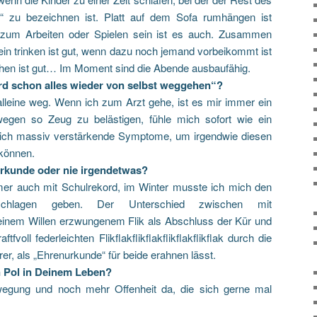
 zu bezeichnen ist. Platt auf dem Sofa rumhängen ist
tt zum Arbeiten oder Spielen sein ist es auch. Zusammen
ein trinken ist gut, wenn dazu noch jemand vorbeikommt ist
hen ist gut… Im Moment sind die Abende ausbaufähig.
d schon alles wieder von selbst weggehen“?
alleine weg. Wenn ich zum Arzt gehe, ist es mir immer ein
 wegen so Zeug zu belästigen, fühle mich sofort wie ein
 sich massiv verstärkende Symptome, um irgendwie diesen
 können.
rkunde oder nie irgendetwas?
r auch mit Schulrekord, im Winter musste ich mich den
eschlagen geben. Der Unterschied zwischen mit
reinem Willen erzwungenem Flik als Abschluss der Kür und
fvoll federleichten Flikflakflikflakflikflakflikflak durch die
rer, als „Ehrenurkunde“ für beide erahnen lässt.
n Pol in Deinem Leben?
egung und noch mehr Offenheit da, die sich gerne mal