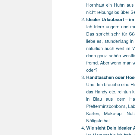
Hornhaut ein Huhn aus 
nicht reibungslos über S
Idealer Urlaubsort – i
Ich friere ungern und m
Das spricht sehr für S
liebe es, stundenlang i
natürlich auch weit im 
doch ganz schön westlic
fremd. Aber wenn man w
oder?
Handtaschen oder Hos
Und. Ich brauche eine H
das Handy etc. reintun 
in Blau aus dem Hau
Pfefferminzbonbons, Labe
Karten, Make-up, Noti
Nötigste halt.
Wie sieht Dein idealer
Im Moment bin ich froh, 