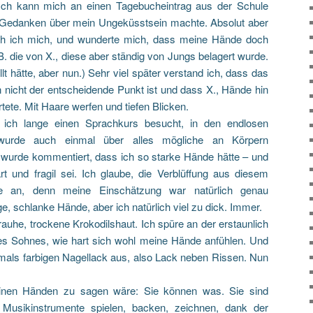
Ich kann mich an einen Tagebucheintrag aus der Schule
r Gedanken über mein Ungeküsstsein machte. Absolut aber
lich ich mich, und wunderte mich, dass meine Hände doch
.B. die von X., diese aber ständig von Jungs belagert wurde.
lt hätte, aber nun.) Sehr viel später verstand ich, dass das
nicht der entscheidende Punkt ist und dass X., Hände hin
irtete. Mit Haare werfen und tiefen Blicken.
ich lange einen Sprachkurs besucht, in den endlosen
 wurde auch einmal über alles mögliche an Körpern
wurde kommentiert, dass ich so starke Hände hätte – und
t und fragil sei. Ich glaube, die Verblüffung aus diesem
e an, denn meine Einschätzung war natürlich genau
e, schlanke Hände, aber ich natürlich viel zu dick. Immer.
 rauhe, trockene Krokodilshaut. Ich spüre an der erstaunlich
es Sohnes, wie hart sich wohl meine Hände anfühlen. Und
stmals farbigen Nagellack aus, also Lack neben Rissen. Nun
nen Händen zu sagen wäre: Sie können was. Sie sind
, Musikinstrumente spielen, backen, zeichnen, dank der