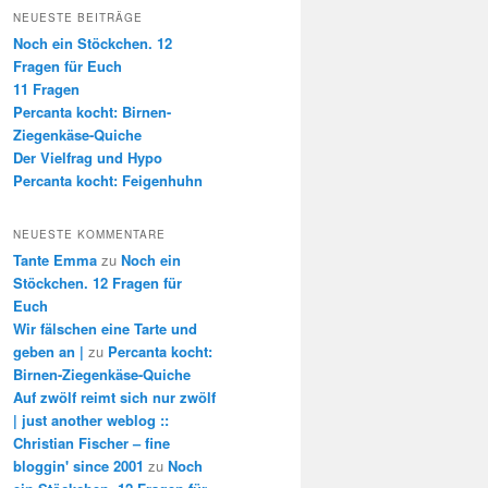
NEUESTE BEITRÄGE
Noch ein Stöckchen. 12
Fragen für Euch
11 Fragen
Percanta kocht: Birnen-
Ziegenkäse-Quiche
Der Vielfrag und Hypo
Percanta kocht: Feigenhuhn
NEUESTE KOMMENTARE
Tante Emma
zu
Noch ein
Stöckchen. 12 Fragen für
Euch
Wir fälschen eine Tarte und
geben an |
zu
Percanta kocht:
Birnen-Ziegenkäse-Quiche
Auf zwölf reimt sich nur zwölf
| just another weblog ::
Christian Fischer – fine
bloggin' since 2001
zu
Noch