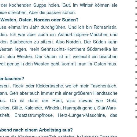
der kochenden Suppe holen. Gut, im Winter können sie
eide streichen. Aber die passen schon.
m Westen, Osten, Norden oder Süden?
uss einmal im Jahr durchglühen. Und ich bin Romanistin.
üden. Ich war aber auch ein Astrid-Lindgren-Mädchen und
n den Blaubeeren zu sitzen. Also Norden. Der Süden kann
Westen liegen, mein Sehnsuchts-Kontinent Südamerika ist
h. also Westen. Der Osten ist mir vielleicht ein bisschen
eit genug in den Westen geht, kommt man im Osten raus,
entaschen?
osen-, Rock- oder Kleidertasche, wo ich mein Taschentuch,
kann. Geh aber auch immer mit einer größeren Handtasche
s. Da ist dann der Rest, also sowas wie Geld,
llos, Stifte, Kalender, Windeln, Haarspängchen, StarWars-
zheft, Ersatzstrumpfhose, Herz-Lungen-Maschine, das
 Abend nach einem Arbeitstag aus?
wenn die Kinder zu einer Zeit schlafen, bei der der Rest des