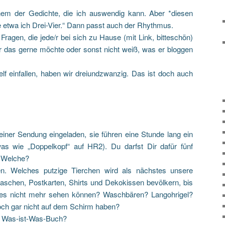
nem der Gedichte, die ich auswendig kann. Aber *diesen
ße etwa ich Drei-Vier.“ Dann passt auch der Rhythmus.
ragen, die jede/r bei sich zu Hause (mit Link, bitteschön)
er das gerne möchte oder sonst nicht weiß, was er bloggen
f einfallen, haben wir dreiundzwanzig. Das ist doch auch
iner Sendung eingeladen, sie führen eine Stunde lang ein
as wie „Doppelkopf“ auf HR2). Du darfst Dir dafür fünf
 Welche?
en. Welches putzige Tierchen wird als nächstes unsere
schen, Postkarten, Shirts und Dekokissen bevölkern, bis
 es nicht mehr sehen können? Waschbären? Langohrigel?
och gar nicht auf dem Schirm haben?
s Was-ist-Was-Buch?