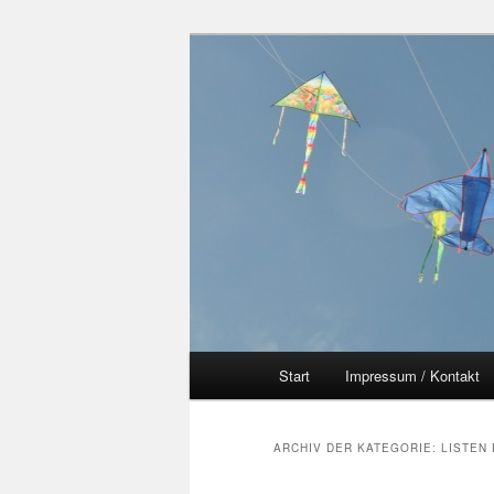
Hauptmenü
Start
Impressum / Kontakt
Zum primären Inhalt spring
Zum sekundären Inhalt spr
ARCHIV DER KATEGORIE:
LISTEN 