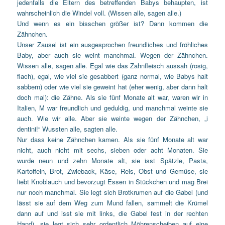
jedenfalls die Eltern des betreffenden Babys behaupten, ist
wahrscheinlich die Windel voll. (Wissen alle, sagen alle.)
Und wenn es ein bisschen größer ist? Dann kommen die
Zähnchen.
Unser Zausel ist ein ausgesprochen freundliches und fröhliches
Baby, aber auch sie weint manchmal. Wegen der Zähnchen.
Wissen alle, sagen alle. Egal wie das Zahnfleisch aussah (rosig,
flach), egal, wie viel sie gesabbert (ganz normal, wie Babys halt
sabbern) oder wie viel sie geweint hat (eher wenig, aber dann halt
doch mal): die Zähne. Als sie fünf Monate alt war, waren wir in
Italien, M war freundlich und geduldig, und manchmal weinte sie
auch. Wie wir alle. Aber sie weinte wegen der Zähnchen, „i
dentini!“ Wussten alle, sagten alle.
Nur dass keine Zähnchen kamen. Als sie fünf Monate alt war
nicht, auch nicht mit sechs, sieben oder acht Monaten. Sie
wurde neun und zehn Monate alt, sie isst Spätzle, Pasta,
Kartoffeln, Brot, Zwieback, Käse, Reis, Obst und Gemüse, sie
liebt Knoblauch und bevorzugt Essen in Stückchen und mag Brei
nur noch manchmal. Sie legt sich Brotkrumen auf die Gabel (und
lässt sie auf dem Weg zum Mund fallen, sammelt die Krümel
dann auf und isst sie mit links, die Gabel fest in der rechten
Hand), sie legt sich sehr ordentlich Möhrenscheiben auf eine