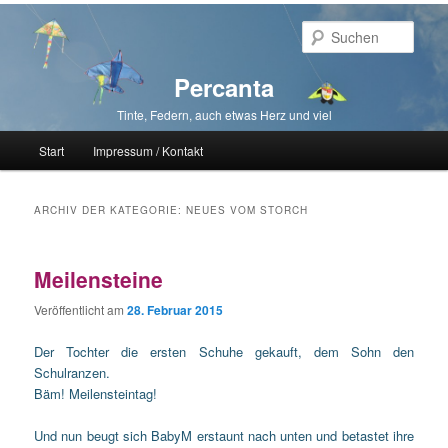
Such
Percanta
Tinte, Federn, auch etwas Herz und viel
Hauptmenü
Start
Impressum / Kontakt
Zum primären Inhalt springen
Zum sekundären Inhalt springen
ARCHIV DER KATEGORIE:
NEUES VOM STORCH
Meilensteine
Veröffentlicht am
28. Februar 2015
Der Tochter die ersten Schuhe gekauft, dem Sohn den
Schulranzen.
Bäm! Meilensteintag!
Und nun beugt sich BabyM erstaunt nach unten und betastet ihre