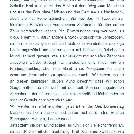
Scheibe Brot (und dreht das Brot auf dem Weg zum Mund um
und isst das Brot ohne Möhren und das Gemüse als Nachtisch),
aber: sie hat keine Zähnchen. Sie hat das in Tabellen zur
kindlichen Entwicklung vorgesehene Zeitfenster für den ersten
Zahn verstreichen lassen (die Erwartungshaltung war wohl zu
groß. I dentini!), dafür andere Entwicklungsschritte vorgezogen,
sie hat zahnlos gelächelt und sich eine wunderbare dreckige
Lache angewöhnt und uns manchmal mit Reiswaffelstückchen im
Mund lachend gezeigt, wie sie vielleicht mit schiefen Zähnchen
aussehen würde. Struppi hat inzwischen eine Frisur wie ein
Kindergartenkind, aber den Mund eines Neugeborenen, auch
wenn sie damit schon zu sprechen versucht. Wir haben uns so
an diesen zahnlosen, süßen Mund gewöhnt, dass wir schon
Sorge hatten, ob sie wohl mit den seit Monaten angedrohten
Zähnchen – dentini, dentini! – auch so hinreißend lächelt oder ob
sich ihr Gesicht sehr verändern wird.
Wir werden es erfahren, denn jetzt ist er da. Seit Donnerstag
klappert es beim Essen, und unten rechts ist eine winzige
Zahnspitze. Victoria, il dente ist da!
Jetzt zieht sie den Mund schief, es fühlt sich vielleicht fremd an,
sie isst Ravioli mit Gemüsefüllung, Brot, Käse und Zwieback, wie