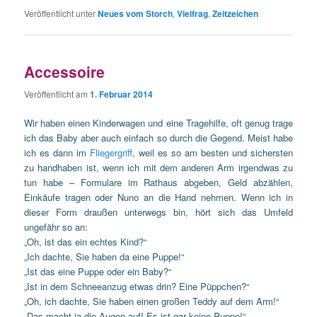
Veröffentlicht unter
Neues vom Storch
,
Vielfrag
,
Zeitzeichen
Accessoire
Veröffentlicht am
1. Februar 2014
Wir haben einen Kinderwagen und eine Tragehilfe, oft genug trage
ich das Baby aber auch einfach so durch die Gegend. Meist habe
ich es dann im
Fliegergriff
, weil es so am besten und sichersten
zu handhaben ist, wenn ich mit dem anderen Arm irgendwas zu
tun habe – Formulare im Rathaus abgeben, Geld abzählen,
Einkäufe tragen oder Nuno an die Hand nehmen. Wenn ich in
dieser Form draußen unterwegs bin, hört sich das Umfeld
ungefähr so an:
„Oh, ist das ein echtes Kind?“
„Ich dachte, Sie haben da eine Puppe!“
„Ist das eine Puppe oder ein Baby?“
„Ist in dem Schneeanzug etwas drin? Eine Püppchen?“
„Oh, ich dachte, Sie haben einen großen Teddy auf dem Arm!“
„Das macht ja die Augen auf! Es ist gar keine Puppe!“