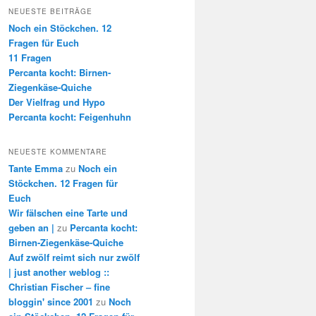
NEUESTE BEITRÄGE
Noch ein Stöckchen. 12
Fragen für Euch
11 Fragen
Percanta kocht: Birnen-
Ziegenkäse-Quiche
Der Vielfrag und Hypo
Percanta kocht: Feigenhuhn
NEUESTE KOMMENTARE
Tante Emma
zu
Noch ein
Stöckchen. 12 Fragen für
Euch
Wir fälschen eine Tarte und
geben an |
zu
Percanta kocht:
Birnen-Ziegenkäse-Quiche
Auf zwölf reimt sich nur zwölf
| just another weblog ::
Christian Fischer – fine
bloggin' since 2001
zu
Noch