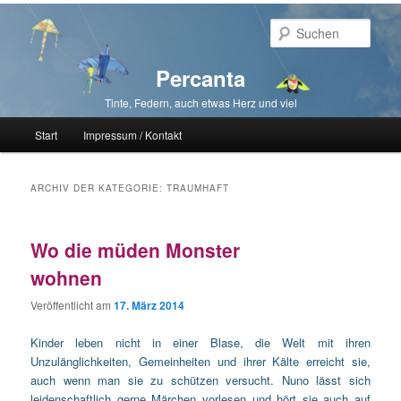
Such
Percanta
Tinte, Federn, auch etwas Herz und viel
Hauptmenü
Start
Impressum / Kontakt
Zum primären Inhalt springen
Zum sekundären Inhalt springen
ARCHIV DER KATEGORIE:
TRAUMHAFT
Wo die müden Monster
wohnen
Veröffentlicht am
17. März 2014
Kinder leben nicht in einer Blase, die Welt mit ihren
Unzulänglichkeiten, Gemeinheiten und ihrer Kälte erreicht sie,
auch wenn man sie zu schützen versucht. Nuno lässt sich
leidenschaftlich gerne Märchen vorlesen und hört sie auch auf