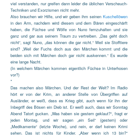
viel verstanden, nur greifen dann leider die üblichen Verscheuch-
Techniken und Exorzismen nicht mehr.
Also brauchen wir Hilfe, und wir geben ihm seinen
Kuschellöwen
in den Arm, nachdem wird diesem und dem Bären eingeschärft
haben, die Füchse und Wölfe von Nuno fernzuhalten und sie
ganz und gar aus seinem Traum zu vertreiben. „Das geht doch
nicht“, sagt Nuno, „das können die gar nicht.“ Weil sie Stofftiere
sind? „Weil der Fuchs doch aus den Märchen kommt und die
beiden sich mit Märchen doch gar nicht auskennen.“ Es wurde
eine lange Nacht.
(In welchem Märchen kommen eigentlich Füchse in Unterhosen
vor?)
*
Das machen also Märchen. Und der Rest der Welt? Im Radio
hört er von der Krim, an anderer Stelle von Übergriffen auf
Ausländer, er weiß, dass es Krieg gibt, auch wenn für ihn der
Inbegriff des Bösen ein Dieb ist. Er weiß auch, dass wir Sonntag
Abend Tatort gucken. „Was haben sie gestern geklaut?“, fragt er
jeden Montag, und wir sagen „ein Seil“ (gestern) oder
„Medikamente“ (letzte Woche), und nein, er darf keinen Krimi
sehen. Das ist nichts für Kinder. „Aber wenn ich 13 bin?“