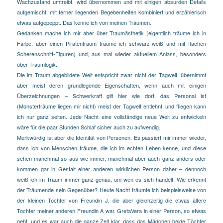
Wachzustand umtreibt, wird übernommen und mit einigen absurden Details
aufgemischt, mit ferner liegenden Begebenheiten kombiniert und erzählerisch
etwas aufgepeppt. Das kenne ich von meinen Träumen.
Gedanken mache ich mir aber über Traumästhetik (eigentlich träume ich in
Farbe, aber einen Piratentraum träume ich schwarz-weiß und mit flachen
Scherenschnitt-Figuren) und, aus mal wieder aktuellem Anlass, besonders
über Traumlogik.
Die im Traum abgebildete Welt entspricht zwar nicht der Tagwelt, übernimmt
aber meist deren grundlegende Eigenschaften, wenn auch mit einigen
Überzeichnungen
– Schwerkraft gilt hier wie dort, das Personal ist
(Monsterträume liegen mir nicht) meist der Tagwelt entlehnt, und fliegen kann
ich nur ganz selten. Jede Nacht eine vollständige neue Welt zu entwickeln
wäre für die paar Stunden Schlaf sicher auch zu aufwendig.
Merkwürdig ist aber die Identität von Personen. Es passiert mir immer wieder,
dass ich von Menschen träume, die ich im echten Leben kenne, und diese
sehen manchmal so aus wie immer, manchmal aber auch ganz anders oder
kommen gar in Gestalt einer anderen wirklichen Person daher – dennoch
weiß ich im Traum immer ganz genau, um wen es sich handelt. Wie erkennt
der Träumende sein Gegenüber? Heute Nacht träumte ich beispielsweise von
der kleinen Tochter von Freundin J, die aber gleichzeitig die etwas ältere
Tochter meiner anderen Freundin A war. GretaVera in einer Person, so etwas
geht, und es war auch die ganze Zeit klar, dass das Mädchen beide Töchter