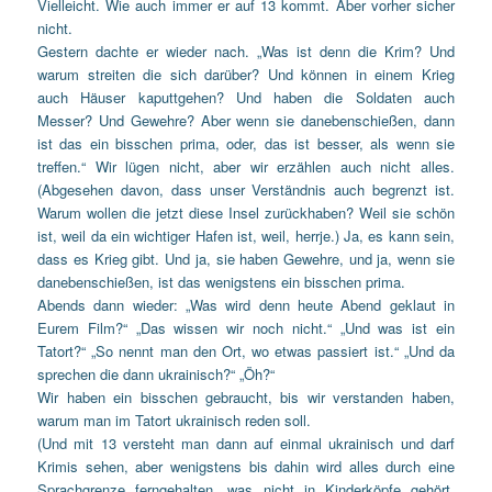
Vielleicht. Wie auch immer er auf 13 kommt. Aber vorher sicher
nicht.
Gestern dachte er wieder nach. „Was ist denn die Krim? Und
warum streiten die sich darüber? Und können in einem Krieg
auch Häuser kaputtgehen? Und haben die Soldaten auch
Messer? Und Gewehre? Aber wenn sie danebenschießen, dann
ist das ein bisschen prima, oder, das ist besser, als wenn sie
treffen.“ Wir lügen nicht, aber wir erzählen auch nicht alles.
(Abgesehen davon, dass unser Verständnis auch begrenzt ist.
Warum wollen die jetzt diese Insel zurückhaben? Weil sie schön
ist, weil da ein wichtiger Hafen ist, weil, herrje.) Ja, es kann sein,
dass es Krieg gibt. Und ja, sie haben Gewehre, und ja, wenn sie
danebenschießen, ist das wenigstens ein bisschen prima.
Abends dann wieder: „Was wird denn heute Abend geklaut in
Eurem Film?“ „Das wissen wir noch nicht.“ „Und was ist ein
Tatort?“ „So nennt man den Ort, wo etwas passiert ist.“ „Und da
sprechen die dann ukrainisch?“ „Öh?“
Wir haben ein bisschen gebraucht, bis wir verstanden haben,
warum man im Tatort ukrainisch reden soll.
(Und mit 13 versteht man dann auf einmal ukrainisch und darf
Krimis sehen, aber wenigstens bis dahin wird alles durch eine
Sprachgrenze ferngehalten, was nicht in Kinderköpfe gehört.