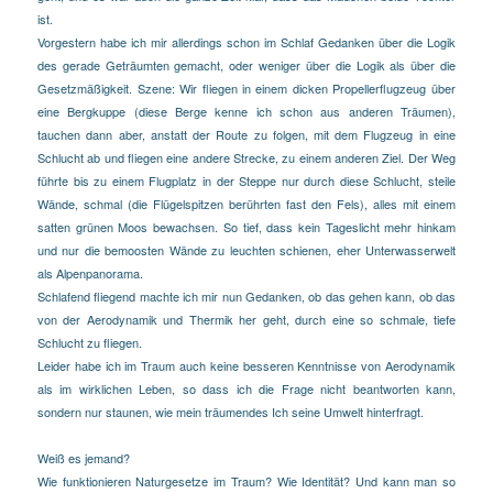
ist.
Vorgestern habe ich mir allerdings schon im Schlaf Gedanken über die Logik
des gerade Geträumten gemacht, oder weniger über die Logik als über die
Gesetzmäßigkeit. Szene: Wir fliegen in einem dicken Propellerflugzeug über
eine Bergkuppe (diese Berge kenne ich schon aus anderen Träumen),
tauchen dann aber, anstatt der Route zu folgen, mit dem Flugzeug in eine
Schlucht ab und fliegen eine andere Strecke, zu einem anderen Ziel. Der Weg
führte bis zu einem Flugplatz in der Steppe nur durch diese Schlucht, steile
Wände, schmal (die Flügelspitzen berührten fast den Fels), alles mit einem
satten grünen Moos bewachsen. So tief, dass kein Tageslicht mehr hinkam
und nur die bemoosten Wände zu leuchten schienen, eher Unterwasserwelt
als Alpenpanorama.
Schlafend fliegend machte ich mir nun Gedanken, ob das gehen kann, ob das
von der Aerodynamik und Thermik her geht, durch eine so schmale, tiefe
Schlucht zu fliegen.
Leider habe ich im Traum auch keine besseren Kenntnisse von Aerodynamik
als im wirklichen Leben, so dass ich die Frage nicht beantworten kann,
sondern nur staunen, wie mein träumendes Ich seine Umwelt hinterfragt.
Weiß es jemand?
Wie funktionieren Naturgesetze im Traum? Wie Identität? Und kann man so