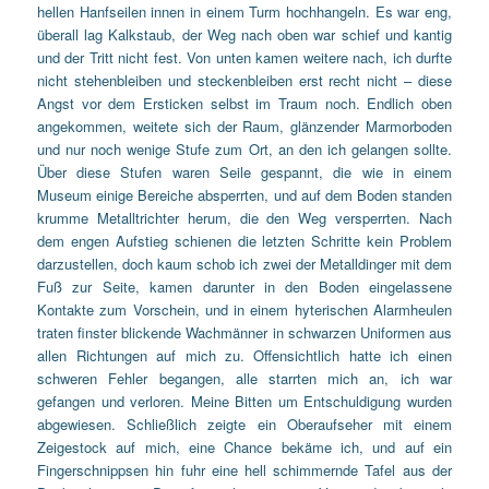
hellen Hanfseilen innen in einem Turm hochhangeln. Es war eng,
überall lag Kalkstaub, der Weg nach oben war schief und kantig
und der Tritt nicht fest. Von unten kamen weitere nach, ich durfte
nicht stehenbleiben und steckenbleiben erst recht nicht – diese
Angst vor dem Ersticken selbst im Traum noch. Endlich oben
angekommen, weitete sich der Raum, glänzender Marmorboden
und nur noch wenige Stufe zum Ort, an den ich gelangen sollte.
Über diese Stufen waren Seile gespannt, die wie in einem
Museum einige Bereiche absperrten, und auf dem Boden standen
krumme Metalltrichter herum, die den Weg versperrten. Nach
dem engen Aufstieg schienen die letzten Schritte kein Problem
darzustellen, doch kaum schob ich zwei der Metalldinger mit dem
Fuß zur Seite, kamen darunter in den Boden eingelassene
Kontakte zum Vorschein, und in einem hyterischen Alarmheulen
traten finster blickende Wachmänner in schwarzen Uniformen aus
allen Richtungen auf mich zu. Offensichtlich hatte ich einen
schweren Fehler begangen, alle starrten mich an, ich war
gefangen und verloren. Meine Bitten um Entschuldigung wurden
abgewiesen. Schließlich zeigte ein Oberaufseher mit einem
Zeigestock auf mich, eine Chance bekäme ich, und auf ein
Fingerschnippsen hin fuhr eine hell schimmernde Tafel aus der