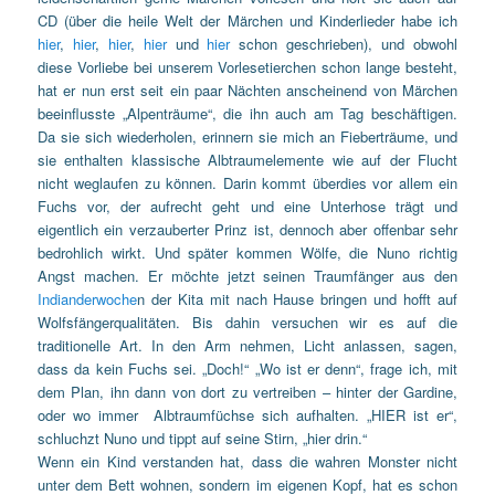
CD (über die heile Welt der Märchen und Kinderlieder habe ich
hier
,
hier
,
hier
,
hier
und
hier
schon geschrieben), und obwohl
diese Vorliebe bei unserem Vorlesetierchen schon lange besteht,
hat er nun erst seit ein paar Nächten anscheinend von Märchen
beeinflusste „Alpenträume“, die ihn auch am Tag beschäftigen.
Da sie sich wiederholen, erinnern sie mich an Fieberträume, und
sie enthalten klassische Albtraumelemente wie auf der Flucht
nicht weglaufen zu können. Darin kommt überdies vor allem ein
Fuchs vor, der aufrecht geht und eine Unterhose trägt und
eigentlich ein verzauberter Prinz ist, dennoch aber offenbar sehr
bedrohlich wirkt. Und später kommen Wölfe, die Nuno richtig
Angst machen. Er möchte jetzt seinen Traumfänger aus den
Indianderwoche
n der Kita mit nach Hause bringen und hofft auf
Wolfsfängerqualitäten. Bis dahin versuchen wir es auf die
traditionelle Art. In den Arm nehmen, Licht anlassen, sagen,
dass da kein Fuchs sei. „Doch!“ „Wo ist er denn“, frage ich, mit
dem Plan, ihn dann von dort zu vertreiben – hinter der Gardine,
oder wo immer Albtraumfüchse sich aufhalten. „HIER ist er“,
schluchzt Nuno und tippt auf seine Stirn, „hier drin.“
Wenn ein Kind verstanden hat, dass die wahren Monster nicht
unter dem Bett wohnen, sondern im eigenen Kopf, hat es schon