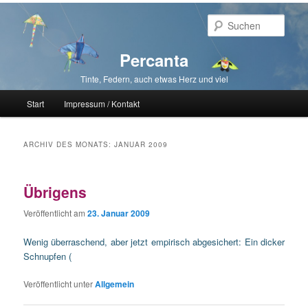
Such
Percanta
Tinte, Federn, auch etwas Herz und viel
Hauptmenü
Start
Impressum / Kontakt
Zum primären Inhalt springen
Zum sekundären Inhalt springen
ARCHIV DES MONATS:
JANUAR 2009
Übrigens
Veröffentlicht am
23. Januar 2009
Wenig überraschend, aber jetzt empirisch abgesichert: Ein dicker
Schnupfen (
Veröffentlicht unter
Allgemein