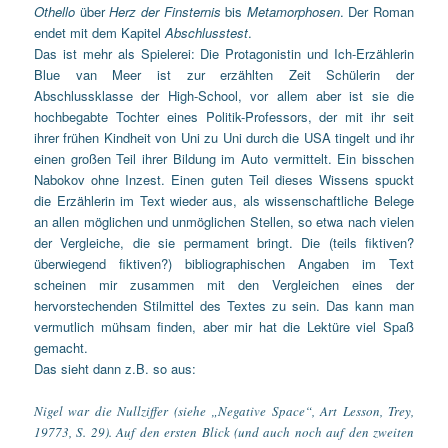
Othello
über
Herz der Finsternis
bis
Metamorphosen
. Der Roman
endet mit dem Kapitel
Abschlusstest
.
Das ist mehr als Spielerei: Die Protagonistin und Ich-Erzählerin
Blue van Meer ist zur erzählten Zeit Schülerin der
Abschlussklasse der High-School, vor allem aber ist sie die
hochbegabte Tochter eines Politik-Professors, der mit ihr seit
ihrer frühen Kindheit von Uni zu Uni durch die USA tingelt und ihr
einen großen Teil ihrer Bildung im Auto vermittelt. Ein bisschen
Nabokov ohne Inzest. Einen guten Teil dieses Wissens spuckt
die Erzählerin im Text wieder aus, als wissenschaftliche Belege
an allen möglichen und unmöglichen Stellen, so etwa nach vielen
der Vergleiche, die sie permament bringt. Die
(teils fiktiven?
überwiegend fiktiven?)
bibliographischen Angaben im Text
scheinen mir zusammen mit den Vergleichen eines der
hervorstechenden Stilmittel des Textes zu sein. Das kann man
vermutlich mühsam finden, aber mir hat die Lektüre viel Spaß
gemacht.
Das sieht dann z.B. so aus:
Nigel war die Nullziffer (siehe „Negative Space“,
Art Lesson
, Trey,
19773, S. 29). Auf den ersten Blick (und auch noch auf den zweiten