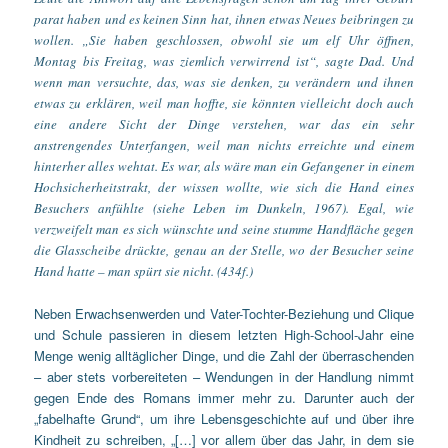
parat haben und es keinen Sinn hat, ihnen etwas Neues beibringen zu
wollen. „Sie haben geschlossen, obwohl sie um elf Uhr öffnen,
Montag bis Freitag, was ziemlich verwirrend ist“, sagte Dad. Und
wenn man versuchte, das, was sie denken, zu verändern und ihnen
etwas zu erklären, weil man hoffte, sie könnten vielleicht doch auch
eine andere Sicht der Dinge verstehen, war das ein sehr
anstrengendes Unterfangen, weil man nichts erreichte und einem
hinterher alles wehtat. Es war, als wäre man ein Gefangener in einem
Hochsicherheitstrakt, der wissen wollte, wie sich die Hand eines
Besuchers anfühlte (siehe
Leben im Dunkeln
, 1967). Egal, wie
verzweifelt man es sich wünschte und seine stumme Handfläche gegen
die Glasscheibe drückte, genau an der Stelle, wo der Besucher seine
Hand hatte – man spürt sie nicht. (434f.)
Neben Erwachsenwerden und Vater-Tochter-Beziehung und Clique
und Schule passieren in
diesem letzten High-School-Jahr eine
Menge wenig alltäglicher Dinge, und die Zahl der überraschenden
– aber stets vorbereiteten – Wendungen in der Handlung nimmt
gegen Ende des Romans immer mehr zu. Darunter auch der
„fabelhafte Grund“, um ihre Lebensgeschichte auf und über ihre
Kindheit zu schreiben, „[…] vor allem über das Jahr, in dem sie