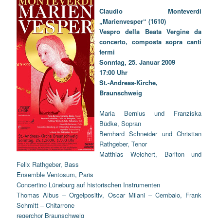
Claudio Monteverdi
„Marienvesper“ (1610)
Vespro della Beata Vergine da
concerto, composta sopra canti
fermi
Sonntag, 25. Januar 2009
17:00 Uhr
St.-Andreas-Kirche,
Braunschweig
Maria Bernius und Franziska
Büdke, Sopran
Bernhard Schneider und Christian
Rathgeber, Tenor
Matthias Weichert, Bariton und
Felix Rathgeber, Bass
Ensemble Ventosum, Paris
Concertino Lüneburg auf historischen Instrumenten
Thomas Albus – Orgelpositiv, Oscar Milani – Cembalo, Frank
Schmitt – Chitarrone
regerchor Braunschweig