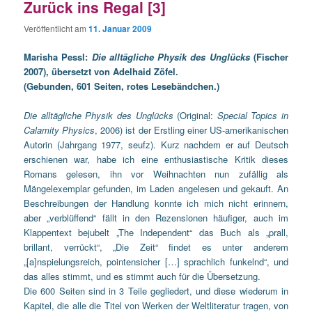
Zurück ins Regal [3]
Veröffentlicht am
11. Januar 2009
Marisha Pessl:
Die alltägliche Physik des Unglücks
(Fischer
2007), übersetzt von Adelhaid Zöfel.
(Gebunden, 601 Seiten, rotes Lesebändchen.)
Die alltägliche Physik des Unglücks
(Original:
Special Topics in
Calamity Physics
, 2006) ist der Erstling einer US-amerikanischen
Autorin (Jahrgang 1977, seufz).
Kurz nachdem er auf Deutsch
erschienen war, habe ich eine enthusiastische Kritik dieses
Romans gelesen, ihn vor Weihnachten nun zufällig als
Mängelexemplar gefunden, im Laden angelesen und gekauft. An
Beschreibungen der Handlung konnte ich mich nicht erinnern,
aber „verblüffend“ fällt in den Rezensionen häufiger, auch im
Klappentext bejubelt „The Independent“ das Buch als „prall,
brillant, verrückt“, „Die Zeit“ findet es unter anderem
„[a]nspielungsreich, pointensicher […] sprachlich funkelnd“, und
das alles stimmt, und es stimmt auch für die Ü
bersetzung.
Die 600 Seiten sind in 3 Teile gegliedert, und diese wiederum in
Kapitel, die alle die Titel von Werken der Weltliteratur tragen, von