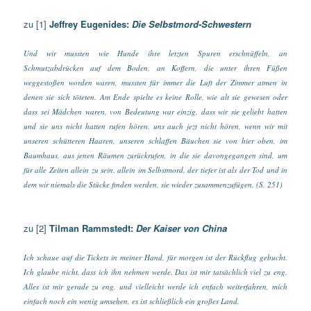
zu [1]
Jeffrey Eugenides:
Die Selbstmord-Schwestern
Und wir mussten wie Hunde ihre letzten Spuren erschnüffeln, an
Schmutzabdrücken auf dem Boden, an Koffern, die unter ihren Füßen
weggestoßen worden waren, mussten für immer die Luft der Zimmer atmen in
denen sie sich töteten. Am Ende spielte es keine Rolle, wie alt sie gewesen oder
dass sei Mädchen waren, von Bedeutung war einzig, dass wir sie geliebt hatten
und sie uns nicht hatten rufen hören, uns auch jezt nicht hören, wenn wir mit
unseren schütteren Haaren, unseren schlaffen Bäuchen sie von hier oben, im
Baumhaus, aus jenen Räumen zurückrufen, in die sie davongegangen sind, um
für alle Zeiten allein zu sein, allein im Selbstmord, der tiefer ist als der Tod und in
dem wir niemals die Stücke finden werden, sie wieder zusammenzufügen. (S. 251)
zu [2]
Tilman Rammstedt:
Der Kaiser von China
Ich schaue auf die Tickets in meiner Hand, für morgen ist der Rückflug gebucht.
Ich glaube nicht, dass ich ihn nehmen werde. Das ist mir tatsächlich viel zu eng.
Alles ist mir gerade zu eng, und vielleicht werde ich enfach weiterfahren, mich
einfach noch ein wenig umsehen, es ist schließlich ein großes Land.