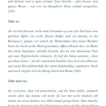
und dritten) war er ganz normal. Sein Gesicht – oder besser, sein
ganzes Wesen – war wie ein Knopfloch: klein, schmal ereignislos.
(107)
Oder so:
Als wir beschlossen, nicht mehr betrunken zu sein (der Tod hatte den
gleichen Effekt wie sechs Tassen Kaffee und ein Sprung in die
Beringsee), gingen wir zurück ins Wohnzimmer. Ein neuer Beamter
hatte die Sache in die Hand genommen, Officer Donnie Lee, ein Mann
mit einem kugeligen, schiefen Gesicht, das an eine missratene Vase
auf einer Töpferscheibe erinnerte. Er ließ die Gäste antreten, „bitte
geordnet, Leute“, mit der manischen Geduld eines Activities Director
auf einem Kreuzfahrtschiff, der einen Landausflug organisiert. Nach
und nach ringelte sich die Menge durch den Raum. (206)
Oder auch so:
Sie erwartete, dass ich protestieren, auf die Knie fallen, jammern
würde, aber das konnte ich nicht. Es war mir nicht möglich. Ich
musste an etwas denken, was Dad einmal gesagt hatte: Dass manche
Leute die Antwort auf alle Lebensfragen schon am Tag ihrer Geburt