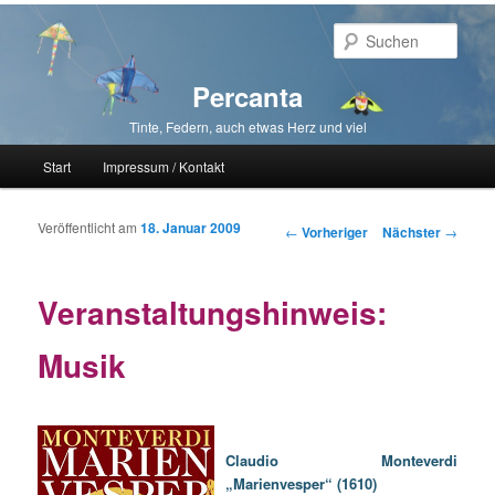
Such
Percanta
Tinte, Federn, auch etwas Herz und viel
Hauptmenü
Start
Impressum / Kontakt
Zum primären Inhalt springen
Zum sekundären Inhalt springen
Veröffentlicht am
18. Januar 2009
Beitragsnavigation
←
Vorheriger
Nächster
→
Veranstaltungshinweis:
Musik
Claudio Monteverdi
„Marienvesper“ (1610)