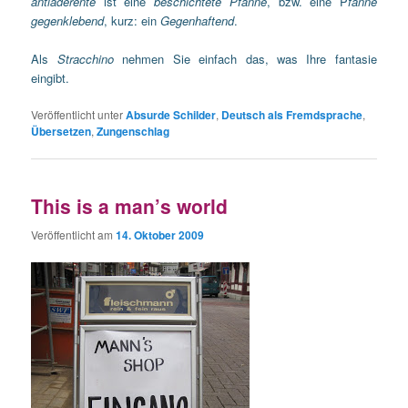
antiaderente
ist eine
beschichtete Pfanne
, bzw. eine P
fanne
gegenklebend
, kurz: ein
Gegenhaftend
.
Als
Stracchino
nehmen Sie einfach das, was Ihre fantasie
eingibt.
Veröffentlicht unter
Absurde Schilder
,
Deutsch als Fremdsprache
,
Übersetzen
,
Zungenschlag
This is a man’s world
Veröffentlicht am
14. Oktober 2009