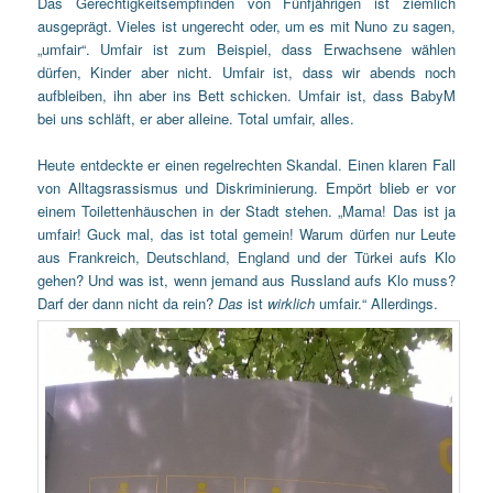
Das Gerechtigkeitsempfinden von Fünfjährigen ist ziemlich
ausgeprägt. Vieles ist ungerecht oder, um es mit Nuno zu sagen,
„umfair“. Umfair ist zum Beispiel, dass Erwachsene wählen
dürfen, Kinder aber nicht. Umfair ist, dass wir abends noch
aufbleiben, ihn aber ins Bett schicken. Umfair ist, dass BabyM
bei uns schläft, er aber alleine. Total umfair, alles.
Heute entdeckte er einen regelrechten Skandal. Einen klaren Fall
von Alltagsrassismus und Diskriminierung. Empört blieb er vor
einem Toilettenhäuschen in der Stadt stehen. „Mama! Das ist ja
umfair! Guck mal, das ist total gemein! Warum dürfen nur Leute
aus Frankreich, Deutschland, England und der Türkei aufs Klo
gehen? Und was ist, wenn jemand aus Russland aufs Klo muss?
Darf der dann nicht da rein?
Das
ist
wirklich
umfair.“ Allerdings.