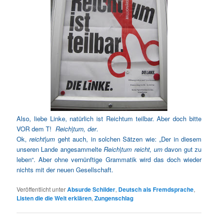
Also, liebe Linke, natürlich ist Reichtum teilbar. Aber doch bitte
VOR dem T!
Reich|tum, der
.
Ok,
reicht|um
geht auch, in solchen Sätzen wie: „Der in diesem
unseren Lande angesammelte
Reich|tum reicht, um
davon gut zu
leben“. Aber ohne vernünftige Grammatik wird das doch wieder
nichts mit der neuen Gesellschaft.
Veröffentlicht unter
Absurde Schilder
,
Deutsch als Fremdsprache
,
Listen die die Welt erklären
,
Zungenschlag