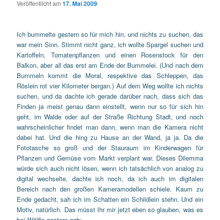
Veröffentlicht am
17. Mai 2009
Ich bummelte gestern so für mich hin, und nichts zu suchen, das
war mein Sinn. Stimmt nicht ganz, ich wollte Spargel suchen und
Kartoffeln, Tomatenpflanzen und einen Rosenstock für den
Balkon, aber all das erst am Ende der Bummelei. (Und nach dem
Bummeln kommt die Moral, respektive das Schleppen, das
Röslein rot vier Kilometer bergan.) Auf dem Weg wollte ich nichts
suchen, und da dachte ich gerade darüber nach, dass sich das
Finden ja meist genau dann einstellt, wenn nur so für sich hin
geht, im Walde oder auf der Straße Richtung Stadt, und noch
wahrscheinlicher findet man dann, wenn man die Kamera nicht
dabei hat. Und die hing zu Hause an der Wand, ja ja. Da die
Fototasche so groß und der Stauraum im Kinderwagen für
Pflanzen und Gemüse vom Markt verplant war. Dieses Dilemma
würde sich auch nicht lösen, wenn ich tatsächlich von analog zu
digital wechselte, dachte ich noch, da ich auch im digitalen
Bereich nach den großen Kameramodellen schiele. Kaum zu
Ende gedacht, sah ich im Schatten ein Schildlein stehn. Und ein
Motiv, natürlich. Das müsst Ihr mir jetzt eben so glauben, was es
bei
Wölfis
gestern gab: