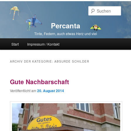
Such
Percanta
Tinte, Federn, auch etwas Herz und viel
Hauptmenü
Start
Impressum / Kontakt
Zum primären Inhalt springen
Zum sekundären Inhalt springen
ARCHIV DER KATEGORIE:
ABSURDE SCHILDER
Gute Nachbarschaft
Veröffentlicht am
20. August 2014