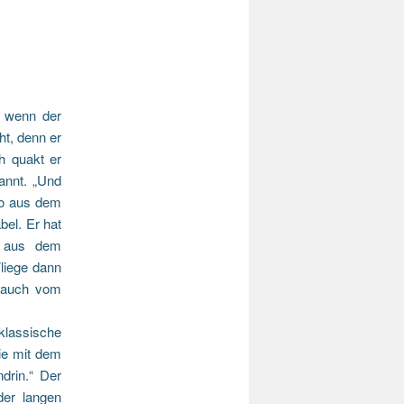
 wenn der
ht, denn er
h quakt er
nnt. „Und
so aus dem
bel. Er hat
h aus dem
liege dann
Bauch vom
klassische
ie mit dem
drin.“ Der
der langen