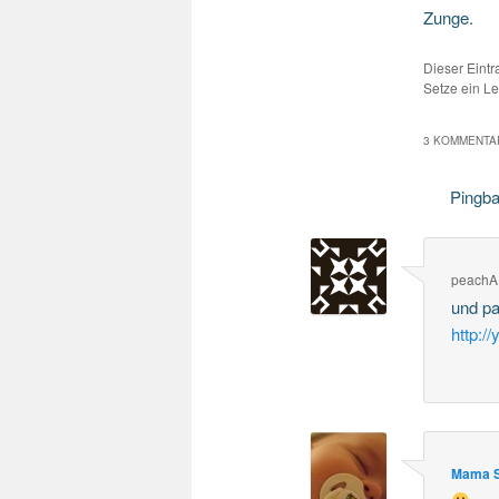
Zunge.
Dieser Eint
Setze ein L
3 KOMMENTAR
Pingb
peachA
und pa
http:
Mama S