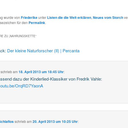
rag wurde von
Friederike
unter
Listen die die Welt erklären
,
Neues vom Storch
ver
esezeichen für den
Permalink
.
E ZU „
NAHRUNGSKETTE
“
ack:
Der kleine Naturforscher (II) | Percanta
schrieb
am
18. April 2013 um 18:45 Uhr
:
ssend dazu der Kinderlied-Klassiker von Fredrik Vahle:
//youtu.be/OrqRD7YaonA
chlaflos
schrieb
am
20. April 2013 um 10:25 Uhr
: