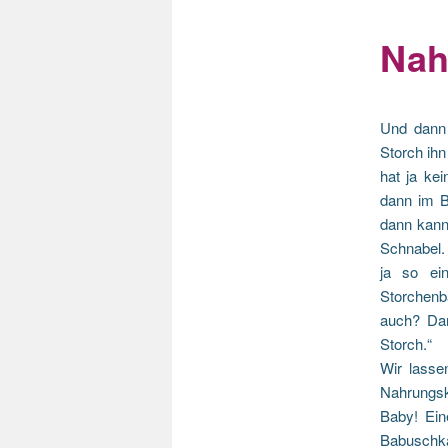
Nah
Und dann
Storch ihn
hat ja ke
dann im B
dann kann
Schnabel. 
ja so ei
Storchenb
auch? Da
Storch.“
Wir lasse
Nahrungsk
Baby! Ein
Babuschka