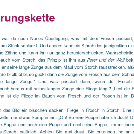
rungskette
 war da noch Nunos Überlegung, was mit dem Frosch passiert,
 am Stück schluckt. Und anders kann ein Storch das ja eigentlich nic
ine Zähne und kann ihn nur ganz herunterschlucken. Wahrscheinlic
auch vom Storch, das Prinzip ist ihm aus
Peter und der Wolf
beka
 er seine lange Zunge aus dem Maul vom Storch rausstrecken, al
So bl blb bl bl, so guckt dann die Zunge vom Frosch aus dem Schna
ne lange Zunge.“ Und was passiert dann, wenn der Frosc
auch heraus mit seiner langen Zunge eine Fliege fängt? „Lebt die F
nn ist die Fliege im Bauch vom Frosch und der Frosch ist im 
n das Bild ein bisschen sacken. Fliege in Frosch in Storch. Eine 
ette, nur etwas komprimiert. „Oh! So eine Puppe habe ich doch! D
e Puppe und noch eine Puppe und noch eine Puppe, immer innen
-Storch, natürlich. Achten Sie mal drauf, Sie erkennen ihn an 