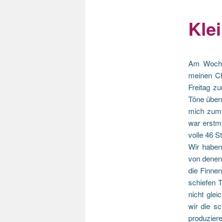
Kle
Am Wochen
meinen Ch
Freitag z
Töne üben
mich zum 
war erstm
volle 46 S
Wir haben
von denen 
die Finnen
schiefen 
nicht glei
wir die s
produziere