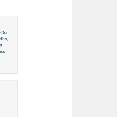
 «Der
lich,
ht
aus