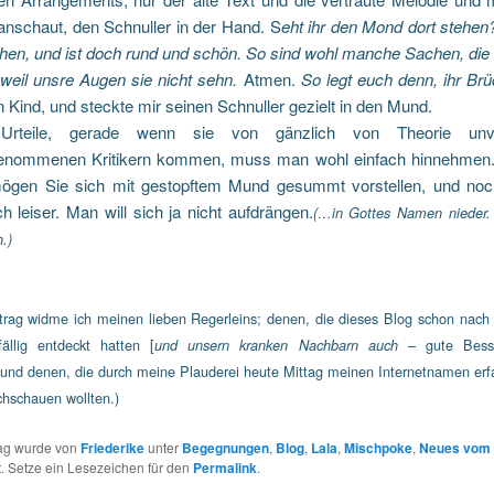
anschaut, den Schnuller in der Hand.
S
eht ihr den Mond dort stehe
hen, und ist doch rund und schön. So sind wohl manche Sachen, die 
 weil unsre Augen sie nicht sehn.
Atmen.
So legt euch denn, ihr Brü
 Kind, und steckte mir seinen Schnuller gezielt in den Mund.
rteile, gerade wenn sie von gänzlich von Theorie unver
enommenen Kritikern kommen, muss man wohl einfach hinnehmen. 
ögen Sie sich mit gestopftem Mund gesummt vorstellen, und noch 
ch leiser. Man will sich ja nicht aufdrängen.
(…in Gottes Namen nieder. 
.)
trag widme ich meinen lieben Regerleins; denen, die dieses Blog schon nach
ällig entdeckt hatten [
– gute Bess
und unsern kranken Nachbarn auch
und denen, die durch meine Plauderei heute Mittag meinen Internetnamen er
hschauen wollten.)
rag wurde von
Friederike
unter
Begegnungen
,
Blog
,
Lala
,
Mischpoke
,
Neues vom 
ht. Setze ein Lesezeichen für den
Permalink
.