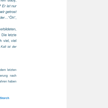
n?
Er ist nur
wir getrost
der
…“Öh“,
bildeten,
Die letzte
viel, viel
Kalt ist der
 dem letzten
erung nach
fahren haben
Storch