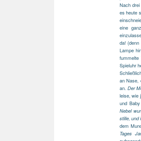
Nach drei
es heute 
einschnei
eine ganz
einzulasse
da! (denn
Lampe hin
fummelte 
Spieluhr 
Schließlic
an Nase, 
an.
Der Mo
leise, wie
und Baby
Nebel wun
stille, un
dem Mund 
Tages J
aufregend