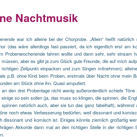
ine Nachtmusik
ende war ich alleine bei der Chorprobe. „Allein“ heißt natürlich 
or (das wäre allerdings fast passiert, da ich eigentlich erst am
um Probenwochenende fahren wollte und dann sehr, sehr einsam h
 müssen, aber es gibt ja zum Glück gute Freunde, die auf mich auf
richtigen Zeitpunkt einpacken und zum Singen mitnehmen); alleine 
als p.B. ohne Kind beim Proben, erstmals über Nacht ohne mein Ba
tunden am Stück ohne ihn. Quasi amputiert.
 an den drei Probentage nicht wenig außerordentlich schiefe Töne p
einige so sein sollen (ja, das muss so klingen, die spinnen, die Eng
 spinnen natürlich auch, aber sie tun das ganz fabelhaft), während
Töne noch etwas Verbesserung bedürfen, weil dissonant und komisch
ch dissonant und komisch ist. Einiges könnte ziemlich großartig w
chrägen Akkorde dann mal an den richtigen Stelle in der richtigen 
n.