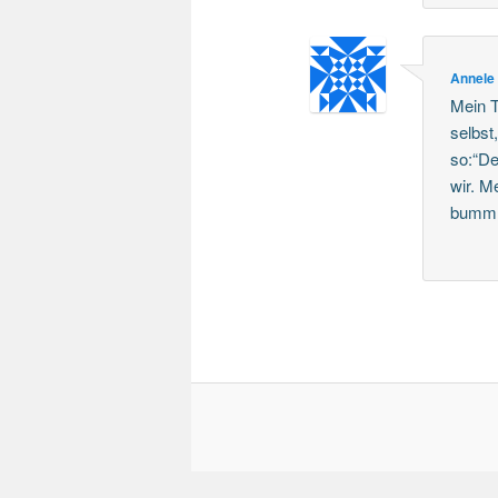
Annele
Mein T
selbst
so:“De
wir. M
bumm.“