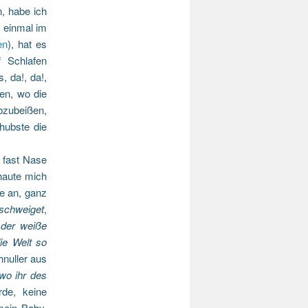
, habe ich
 einmal im
en
), hat es
f Schlafen
, da!, da!,
en, wo die
bzubeißen,
hubste die
e fast Nase
haute mich
se an, ganz
schweiget
,
 der wei
ße
die Welt so
hnuller aus
 wo ihr des
de, keine
mein Baby,