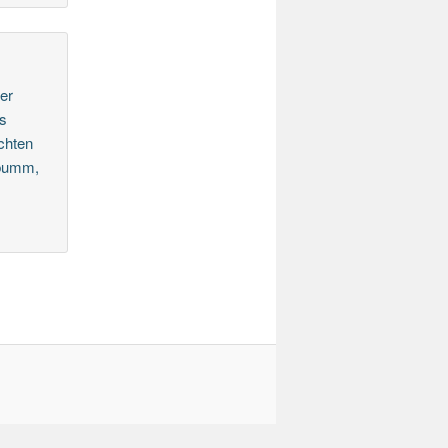
ber
as
chten
 bumm,