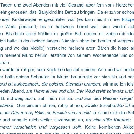
 Tagen und zwei Abenden mit viel Gesang, aber fern vom Herzchen
sehr genossen, das Babykind ins Bett zu bringen. Da er zuvor schon
enden Kinderwagen eingeschlafen war (es kann nicht immer
klapp
e Weile gedauert, bis er halbwegs bereit war, sich wieder au
n. Bis dahin lag er fröhlich im großen Bett neben mir, zeigte mir alles
 ich hatte in den beiden langen Nächten ohne ihn bestimmt vergess
g und wo das Mobile), versuchte meinem alten Bären die Nase a
in meinem Mund herum, erzählte von seinem Wochenende und sc
herum.
h wurde er ruhiger, sein Köpfchen lag auf meinem Arm und wir beid
er hatte seinen Schnuller im Mund, brummelte vor sich hin und sc
nd ist aufgegangen, die goldnen Sternlein prangen
, stimmte ich lei
 jeden Abend,
am Himmel hell und klar.
Der Wald steht schwarz und 
 B. schwieg auch, sah mich nur an,
und aus den Wiesen steiget
derbar
.
Gemeinsam atmen, ruhig atmen, zweite Strophe.
Wie ist 
d in der Dämmrung Hülle, so traulich und so hold
, er nahm sich den Sc
und schaute mich weiter unverwandt an,
als eine stille Kammer,
ammer
verschlafen und vergessen sollt.
Keine komischen Akkor
en Arrangements, nur der alte Text und die vertraute Melodie und 