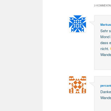
3 KOMMENTAR
Marku
Sehr s
Mond 
dass e
nicht.
Wand
percan
Dankes
Wands