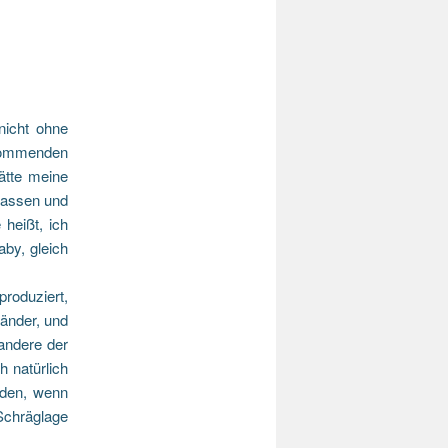
nicht ohne
 kommenden
ätte meine
passen und
heißt, ich
by, gleich
roduziert,
länder, und
 andere der
 natürlich
erden, wenn
Schräglage