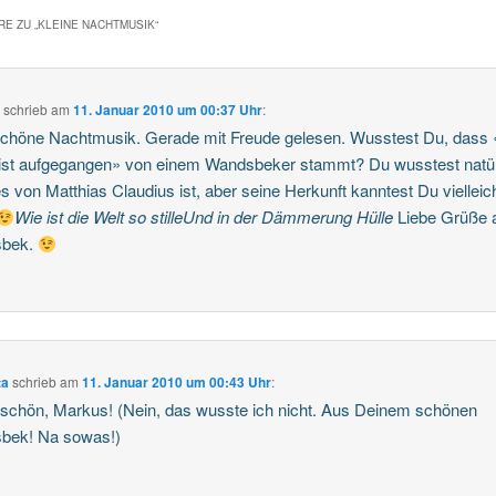
E ZU „
KLEINE NACHTMUSIK
“
s
schrieb
am
11. Januar 2010 um 00:37 Uhr
:
chöne Nachtmusik. Gerade mit Freude gelesen. Wusstest Du, dass
ist aufgegangen» von einem Wandsbeker stammt? Du wusstest natür
s von Matthias Claudius ist, aber seine Herkunft kanntest Du vielleic
Wie ist die Welt so stilleUnd in der Dämmerung Hülle
Liebe Grüße 
sbek.
ta
schrieb
am
11. Januar 2010 um 00:43 Uhr
:
chön, Markus! (Nein, das wusste ich nicht. Aus Deinem schönen
bek! Na sowas!)