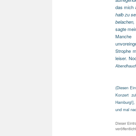
das mich 
halb zu se
belachen,
sagte mein
Manche U
unvoreing
Strophe m
leiser. No
Abendhauch
(Diesen Ein
Konzert zuf
Hamburg!], 
und mal nac
Dieser Eint
veröffentlic