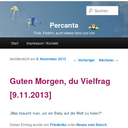
Such
Percanta
Tinte, Federn, auch etwas Herz und viel
Hauptmenü
Start
Impressum / Kontakt
Zum primären Inhalt springen
Zum sekundären Inhalt springen
Veröffentlicht am
9. November 2013
Beitragsnavigation
←
Vorheriger
Nächster
→
Guten Morgen, du Vielfrag
[9.11.2013]
„Was braucht man, um ein Baby auf die Welt zu holen?“
Dieser Eintrag wurde von
Friederike
unter
Neues vom Storch
,