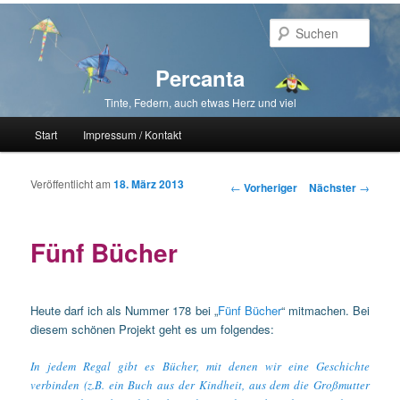
Such
Percanta
Tinte, Federn, auch etwas Herz und viel
Hauptmenü
Start
Impressum / Kontakt
Zum primären Inhalt springen
Zum sekundären Inhalt springen
Veröffentlicht am
18. März 2013
Beitragsnavigation
←
Vorheriger
Nächster
→
Fünf Bücher
Heute darf ich als Nummer 178 bei „
Fünf Bücher
“ mitmachen. Bei
diesem schönen Projekt geht es um folgendes:
In jedem Regal gibt es Bücher, mit denen wir eine Geschichte
verbinden (z.B. ein Buch aus der Kindheit, aus dem die Großmutter