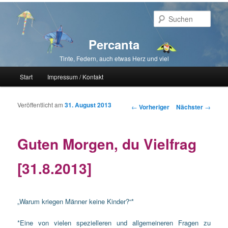
Such
Percanta
Tinte, Federn, auch etwas Herz und viel
Hauptmenü
Start
Impressum / Kontakt
Zum primären Inhalt springen
Zum sekundären Inhalt springen
Veröffentlicht am
31. August 2013
Beitragsnavigation
←
Vorheriger
Nächster
→
Guten Morgen, du Vielfrag
[31.8.2013]
„Warum kriegen Männer keine Kinder?“*
*Eine von vielen spezielleren und allgemeineren Fragen zu