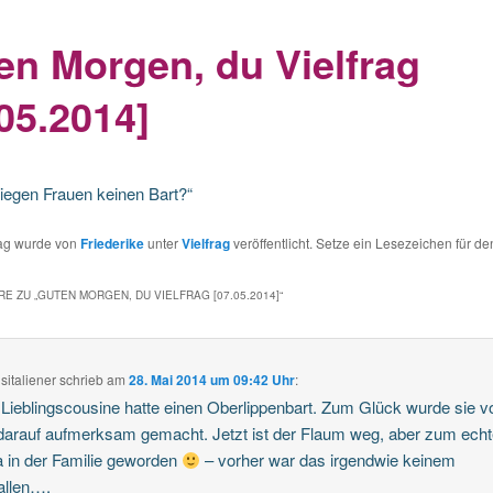
en Morgen, du Vielfrag
05.2014]
iegen Frauen keinen Bart?“
rag wurde von
Friederike
unter
Vielfrag
veröffentlicht. Setze ein Lesezeichen für d
E ZU „
GUTEN MORGEN, DU VIELFRAG [07.05.2014]
“
sitaliener
schrieb
am
28. Mai 2014 um 09:42 Uhr
:
Lieblingscousine hatte einen Oberlippenbart. Zum Glück wurde sie v
arauf aufmerksam gemacht. Jetzt ist der Flaum weg, aber zum ech
 in der Familie geworden
– vorher war das irgendwie keinem
allen….