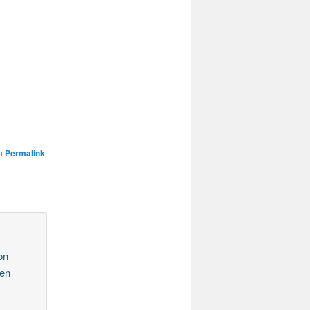
en
Permalink
.
on
ten