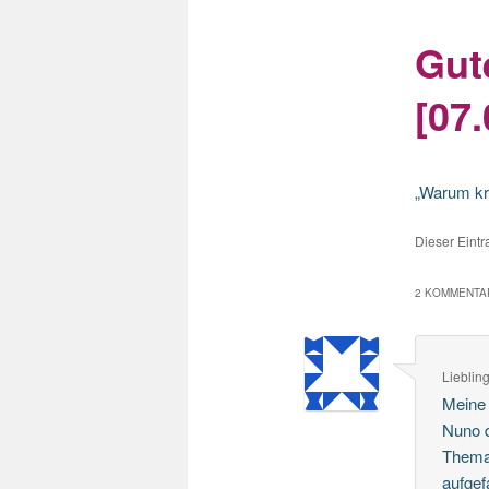
Gut
[07.
„Warum kr
Dieser Eint
2 KOMMENTAR
Liebling
Meine 
Nuno d
Thema
aufgef