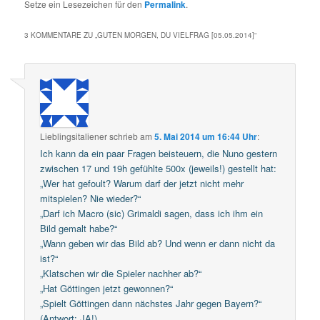
Setze ein Lesezeichen für den
Permalink
.
3 KOMMENTARE ZU „
GUTEN MORGEN, DU VIELFRAG [05.05.2014]
“
Lieblingsitaliener
schrieb
am
5. Mai 2014 um 16:44 Uhr
:
Ich kann da ein paar Fragen beisteuern, die Nuno gestern
zwischen 17 und 19h gefühlte 500x (jeweils!) gestellt hat:
„Wer hat gefoult? Warum darf der jetzt nicht mehr
mitspielen? Nie wieder?“
„Darf ich Macro (sic) Grimaldi sagen, dass ich ihm ein
Bild gemalt habe?“
„Wann geben wir das Bild ab? Und wenn er dann nicht da
ist?“
„Klatschen wir die Spieler nachher ab?“
„Hat Göttingen jetzt gewonnen?“
„Spielt Göttingen dann nächstes Jahr gegen Bayern?“
(Antwort: JA!)