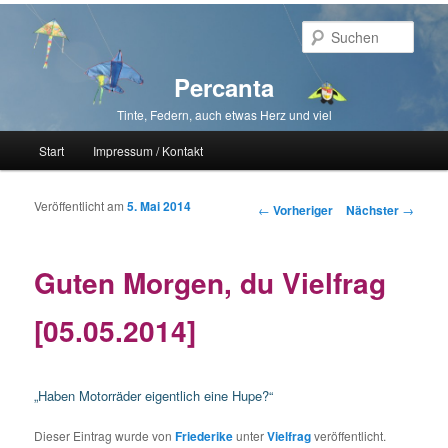
Such
Percanta
Tinte, Federn, auch etwas Herz und viel
Hauptmenü
Start
Impressum / Kontakt
Zum primären Inhalt springen
Zum sekundären Inhalt springen
Veröffentlicht am
5. Mai 2014
Beitragsnavigation
←
Vorheriger
Nächster
→
Guten Morgen, du Vielfrag
[05.05.2014]
„Haben Motorräder eigentlich eine Hupe?“
Dieser Eintrag wurde von
Friederike
unter
Vielfrag
veröffentlicht.