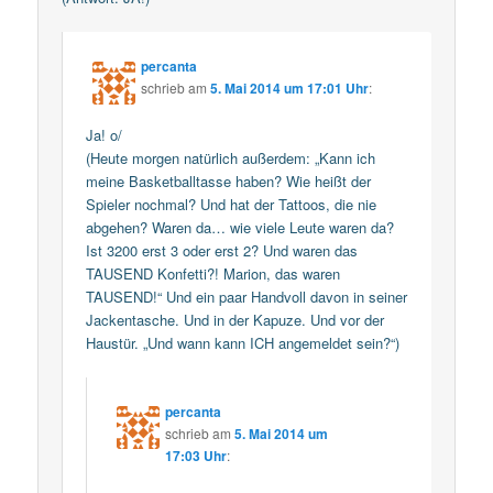
percanta
schrieb
am
5. Mai 2014 um 17:01 Uhr
:
Ja! o/
(Heute morgen natürlich außerdem: „Kann ich
meine Basketballtasse haben? Wie heißt der
Spieler nochmal? Und hat der Tattoos, die nie
abgehen? Waren da… wie viele Leute waren da?
Ist 3200 erst 3 oder erst 2? Und waren das
TAUSEND Konfetti?! Marion, das waren
TAUSEND!“ Und ein paar Handvoll davon in seiner
Jackentasche. Und in der Kapuze. Und vor der
Haustür. „Und wann kann ICH angemeldet sein?“)
percanta
schrieb
am
5. Mai 2014 um
17:03 Uhr
: