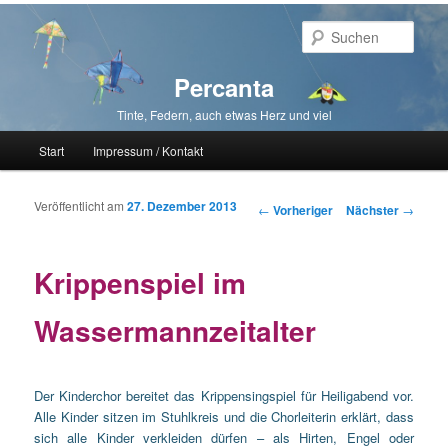
Such
Percanta
Tinte, Federn, auch etwas Herz und viel
Hauptmenü
Start
Impressum / Kontakt
Zum primären Inhalt springen
Zum sekundären Inhalt springen
Veröffentlicht am
27. Dezember 2013
Beitragsnavigation
←
Vorheriger
Nächster
→
Krippenspiel im
Wassermannzeitalter
Der Kinderchor bereitet das Krippensingspiel für Heiligabend vor.
Alle Kinder sitzen im Stuhlkreis und die Chorleiterin erklärt, dass
sich alle Kinder verkleiden dürfen – als Hirten, Engel oder