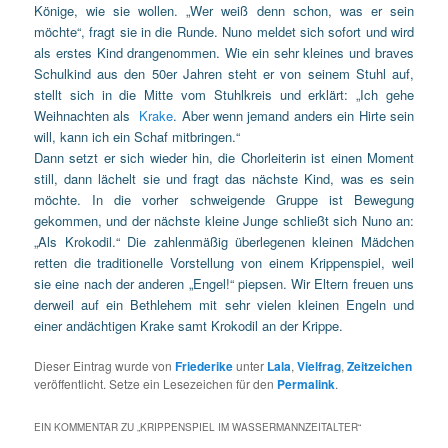
Könige, wie sie wollen. „Wer weiß denn schon, was er sein
möchte“, fragt sie in die Runde. Nuno meldet sich sofort und wird
als erstes Kind drangenommen. Wie ein sehr kleines und braves
Schulkind aus den 50er Jahren steht er von seinem Stuhl auf,
stellt sich in die Mitte vom Stuhlkreis und erklärt: „Ich gehe
Weihnachten als
Krake
. Aber wenn jemand anders ein Hirte sein
will, kann ich ein Schaf mitbringen.“
Dann setzt er sich wieder hin, die Chorleiterin ist einen Moment
still, dann lächelt sie und fragt das nächste Kind, was es sein
möchte. In die vorher schweigende Gruppe ist Bewegung
gekommen, und der nächste kleine Junge schließt sich Nuno an:
„Als Krokodil.“ Die zahlenmäßig überlegenen kleinen Mädchen
retten die traditionelle Vorstellung von einem Krippenspiel, weil
sie eine nach der anderen „Engel!“ piepsen. Wir Eltern freuen uns
derweil auf ein Bethlehem mit sehr vielen kleinen Engeln und
einer andächtigen Krake samt Krokodil an der Krippe.
Dieser Eintrag wurde von
Friederike
unter
Lala
,
Vielfrag
,
Zeitzeichen
veröffentlicht. Setze ein Lesezeichen für den
Permalink
.
EIN KOMMENTAR ZU „
KRIPPENSPIEL IM WASSERMANNZEITALTER
“