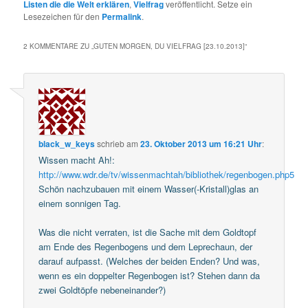
Listen die die Welt erklären
,
Vielfrag
veröffentlicht. Setze ein
Lesezeichen für den
Permalink
.
2 KOMMENTARE ZU „
GUTEN MORGEN, DU VIELFRAG [23.10.2013]
“
black_w_keys
schrieb
am
23. Oktober 2013 um 16:21 Uhr
:
Wissen macht Ah!:
http://www.wdr.de/tv/wissenmachtah/bibliothek/regenbogen.php5
Schön nachzubauen mit einem Wasser(-Kristall)glas an
einem sonnigen Tag.
Was die nicht verraten, ist die Sache mit dem Goldtopf
am Ende des Regenbogens und dem Leprechaun, der
darauf aufpasst. (Welches der beiden Enden? Und was,
wenn es ein doppelter Regenbogen ist? Stehen dann da
zwei Goldtöpfe nebeneinander?)