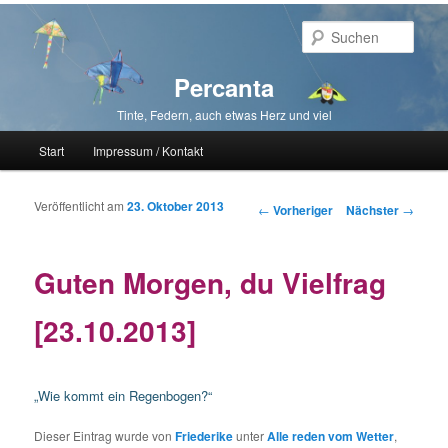
Such
Percanta
Tinte, Federn, auch etwas Herz und viel
Hauptmenü
Start
Impressum / Kontakt
Zum primären Inhalt springen
Zum sekundären Inhalt springen
Veröffentlicht am
23. Oktober 2013
Beitragsnavigation
←
Vorheriger
Nächster
→
Guten Morgen, du Vielfrag
[23.10.2013]
„Wie kommt ein Regenbogen?“
Dieser Eintrag wurde von
Friederike
unter
Alle reden vom Wetter
,