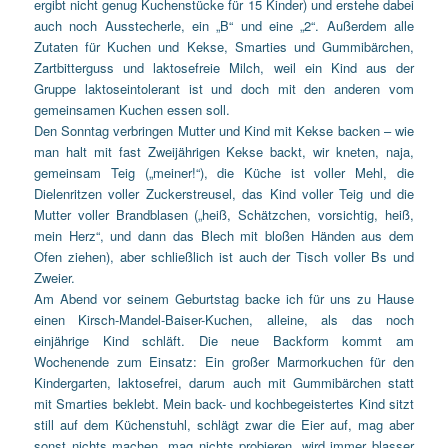
ergibt nicht genug Kuchenstücke für 15 Kinder) und erstehe dabei
auch noch Ausstecherle, ein „B“ und eine „2“. Außerdem alle
Zutaten für Kuchen und Kekse, Smarties und Gummibärchen,
Zartbitterguss und laktosefreie Milch, weil ein Kind aus der
Gruppe laktoseintolerant ist und doch mit den anderen vom
gemeinsamen Kuchen essen soll.
Den Sonntag verbringen Mutter und Kind mit Kekse backen – wie
man halt mit fast Zweijährigen Kekse backt, wir kneten, naja,
gemeinsam Teig („meiner!“), die Küche ist voller Mehl, die
Dielenritzen voller Zuckerstreusel, das Kind voller Teig und die
Mutter voller Brandblasen („heiß, Schätzchen, vorsichtig, heiß,
mein Herz“, und dann das Blech mit bloßen Händen aus dem
Ofen ziehen), aber schließlich ist auch der Tisch voller Bs und
Zweier.
Am Abend vor seinem Geburtstag backe ich für uns zu Hause
einen Kirsch-Mandel-Baiser-Kuchen, alleine, als das noch
einjährige Kind schläft. Die neue Backform kommt am
Wochenende zum Einsatz: Ein großer Marmorkuchen für den
Kindergarten, laktosefrei, darum auch mit Gummibärchen statt
mit Smarties beklebt. Mein back- und kochbegeistertes Kind sitzt
still auf dem Küchenstuhl, schlägt zwar die Eier auf, mag aber
sonst nichts machen, mag nichts probieren, wird immer blasser