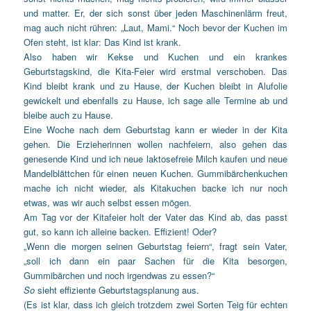
und matter. Er, der sich sonst über jeden Maschinenlärm freut,
mag auch nicht rühren: „Laut, Mami.“ Noch bevor der Kuchen im
Ofen steht, ist klar: Das Kind ist krank.
Also haben wir Kekse und Kuchen und ein krankes
Geburtstagskind, die Kita-Feier wird erstmal verschoben. Das
Kind bleibt krank und zu Hause, der Kuchen bleibt in Alufolie
gewickelt und ebenfalls zu Hause, ich sage alle Termine ab und
bleibe auch zu Hause.
Eine Woche nach dem Geburtstag kann er wieder in der Kita
gehen. Die Erzieherinnen wollen nachfeiern, also gehen das
genesende Kind und ich neue laktosefreie Milch kaufen und neue
Mandelblättchen für einen neuen Kuchen. Gummibärchenkuchen
mache ich nicht wieder, als Kitakuchen backe ich nur noch
etwas, was wir auch selbst essen mögen.
Am Tag vor der Kitafeier holt der Vater das Kind ab, das passt
gut, so kann ich alleine backen. Effizient! Oder?
„Wenn die morgen seinen Geburtstag feiern“, fragt sein Vater,
„soll ich dann ein paar Sachen für die Kita besorgen,
Gummibärchen und noch irgendwas zu essen?“
So
sieht effiziente Geburtstagsplanung aus.
(Es ist klar, dass ich gleich trotzdem zwei Sorten Teig für echten