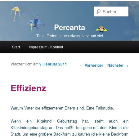
Such
Percanta
Tinte, Federn, auch etwas Herz und viel
Hauptmenü
Start
Impressum / Kontakt
Zum primären Inhalt springen
Zum sekundären Inhalt springen
Veröffentlicht am
9. Februar 2011
Beitragsnavigation
←
Vorheriger
Nächster
→
Effizienz
Warum Väter die effizienteren Eltern sind. Eine Fallstudie.
Wenn ein Kitakind Geburtstag hat, steht auch ein
Kitakindergeburtstag an. Das heißt: Ich gehe mit dem Kind in die
Stadt, um eine größere Backform zu kaufen (die kleine Backform