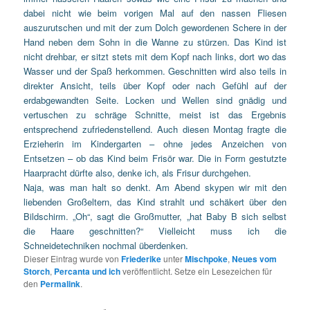
dabei nicht wie beim vorigen Mal auf den nassen Fliesen
auszurutschen und mit der zum Dolch gewordenen Schere in der
Hand neben dem Sohn in die Wanne zu stürzen. Das Kind ist
nicht drehbar, er sitzt stets mit dem Kopf nach links, dort wo das
Wasser und der Spaß herkommen. Geschnitten wird also teils in
direkter Ansicht, teils über Kopf oder nach Gefühl auf der
erdabgewandten Seite. Locken und Wellen sind gnädig und
vertuschen zu schräge Schnitte, meist ist das Ergebnis
entsprechend zufriedenstellend. Auch diesen Montag fragte die
Erzieherin im Kindergarten – ohne jedes Anzeichen von
Entsetzen – ob das Kind beim Frisör war. Die in Form gestutzte
Haarpracht dürfte also, denke ich, als Frisur durchgehen.
Naja, was man halt so denkt. Am Abend skypen wir mit den
liebenden Großeltern, das Kind strahlt und schäkert über den
Bildschirm. „Oh“, sagt die Großmutter, „hat Baby B sich selbst
die Haare geschnitten?“ Vielleicht muss ich die
Schneidetechniken nochmal überdenken.
Dieser Eintrag wurde von
Friederike
unter
Mischpoke
,
Neues vom
Storch
,
Percanta und ich
veröffentlicht. Setze ein Lesezeichen für
den
Permalink
.