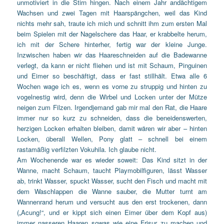
unmotiviert in die Stirn hingen. Nach einem Jahr andächtigem
Wachsen und zwei Tagen mit Haarspängchen, weil das Kind
nichts mehr sah, traute ich mich und schnitt ihm zum ersten Mal
beim Spielen mit der Nagelschere das Haar, er krabbelte herum,
ich mit der Schere hinterher, fertig war der kleine Junge.
Inzwischen haben wir das Haareschneiden auf die Badewanne
verlegt, da kann er nicht fliehen und ist mit Schaum, Pinguinen
und Eimer so beschäftigt, dass er fast stillhält. Etwa alle 6
Wochen wage ich es, wenn es vorne zu struppig und hinten zu
vogelnestig wird, denn die Wirbel und Locken unter der Mütze
neigen zum Filzen. Irgendjemand gab mir mal den Rat, die Haare
immer nur so kurz zu schneiden, dass die beneidenswerten,
herzigen Locken erhalten bleiben, damit wären wir aber – hinten
Locken, überall Wellen, Pony glatt – schnell bei einem
rastamäßig verfilzten Vokuhila. Ich glaube nicht.
Am Wochenende war es wieder soweit: Das Kind sitzt in der
Wanne, macht Schaum, taucht Playmobilfiguren, lässt Wasser
ab, trinkt Wasser, spuckt Wasser, sucht den Fisch und macht mit
dem Waschlappen die Wanne sauber, die Mutter turnt am
Wannenrand herum und versucht aus den erst trockenen, dann
(„Acung!“, und er kippt sich einen Eimer über dem Kopf aus)
immer nasseren Haaren sowas wie eine Frisur zu machen und