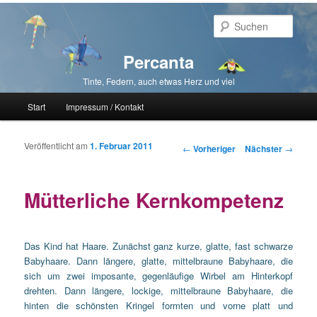
Such
Percanta
Tinte, Federn, auch etwas Herz und viel
Hauptmenü
Start
Impressum / Kontakt
Zum primären Inhalt springen
Zum sekundären Inhalt springen
Veröffentlicht am
1. Februar 2011
Beitragsnavigation
←
Vorheriger
Nächster
→
Mütterliche Kernkompetenz
Das Kind hat Haare. Zunächst ganz kurze, glatte, fast schwarze
Babyhaare. Dann längere, glatte, mittelbraune Babyhaare, die
sich um zwei imposante, gegenläufige Wirbel am Hinterkopf
drehten. Dann längere, lockige, mittelbraune Babyhaare, die
hinten die schönsten Kringel formten und vorne platt und