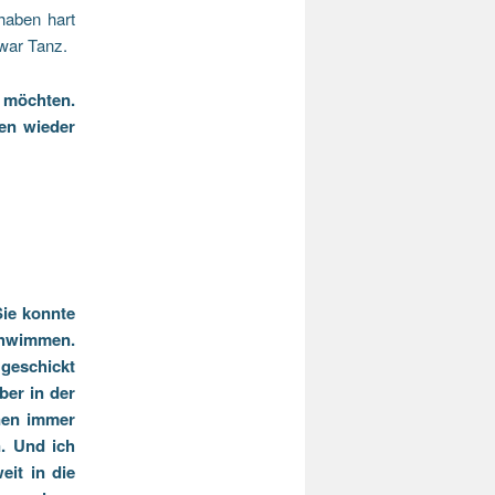
haben hart
 war Tanz.
n möchten.
en wieder
Sie konnte
schwimmen.
 geschickt
ber in der
nen immer
. Und ich
it in die