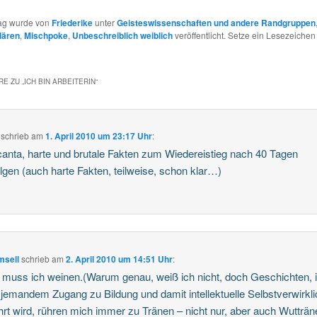
rag wurde von
Friederike
unter
Geisteswissenschaften und andere Randgruppen
lären
,
Mischpoke
,
Unbeschreiblich weiblich
veröffentlicht. Setze ein Lesezeichen
E ZU „
ICH BIN ARBEITERIN
“
schrieb
am
1. April 2010 um 23:17 Uhr
:
canta, harte und brutale Fakten zum Wiedereistieg nach 40 Tagen
gen (auch harte Fakten, teilweise, schon klar…)
msell
schrieb
am
2. April 2010 um 14:51 Uhr
:
 muss ich weinen.(Warum genau, weiß ich nicht, doch Geschichten, 
jemandem Zugang zu Bildung und damit intellektuelle Selbstverwirkl
rt wird, rühren mich immer zu Tränen – nicht nur, aber auch Wutträn