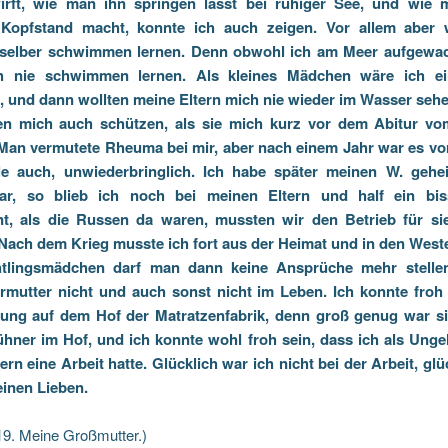
irft, wie man ihn springen lässt bei ruhiger See, und wie 
 Kopfstand macht, konnte ich auch zeigen. Vor allem aber w
ht selber schwimmen lernen. Denn obwohl ich am Meer aufgewac
ch nie schwimmen lernen. Als kleines Mädchen wäre ich ei
, und dann wollten meine Eltern mich nie wieder im Wasser sehe
ten mich auch schützen, als sie mich kurz vor dem Abitur v
an vermutete Rheuma bei mir, aber nach einem Jahr war es vo
le auch, unwiederbringlich. Ich habe später meinen W. geheir
ar, so blieb ich noch bei meinen Eltern und half ein bi
nt, als die Russen da waren, mussten wir den Betrieb für sie
 Nach dem Krieg musste ich fort aus der Heimat und in den Weste
htlingsmädchen darf man dann keine Ansprüche mehr stellen
mutter nicht und auch sonst nicht im Leben. Ich konnte froh
ung auf dem Hof der Matratzenfabrik, denn groß genug war si
ühner im Hof, und ich konnte wohl froh sein, dass ich als Unge
n eine Arbeit hatte. Glücklich war ich nicht bei der Arbeit, glü
einen Lieben.
19. Meine Großmutter.)