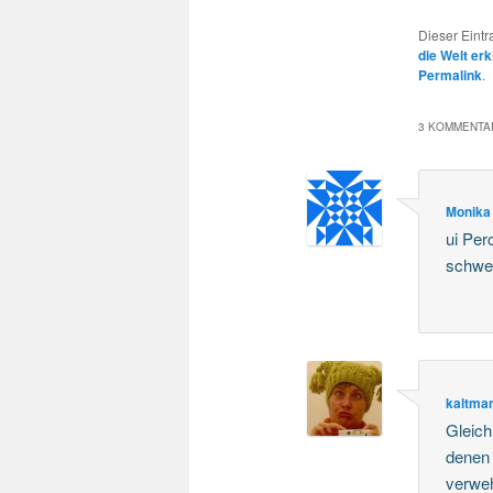
Dieser Eint
die Welt erk
Permalink
.
3 KOMMENTAR
Monika
ui Per
schwel
kaltma
Gleich
denen 
verweh