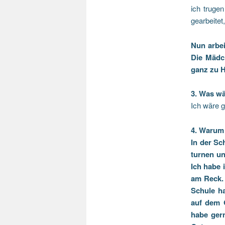
ich truge
gearbeitet
Nun arbei
Die Mädc
ganz zu H
3. Was wä
Ich wäre g
4. Warum 
In der Sc
turnen un
Ich habe 
am Reck. 
Schule h
auf dem 
habe ger