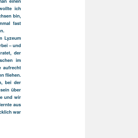
man einen
ollte ich
hsen bin,
nmal fast
n.
om Lyzeum
rbei – und
atet, der
sschen im
 aufrecht
n fliehen.
, bei der
 sein über
e und wir
lernte aus
cklich war