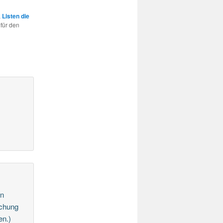
,
Listen die
 für den
in
ichung
en.)