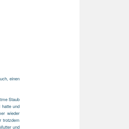
uch, einen
 atme Staub
 hatte und
mer wieder
 trotzdem
 Mutter und