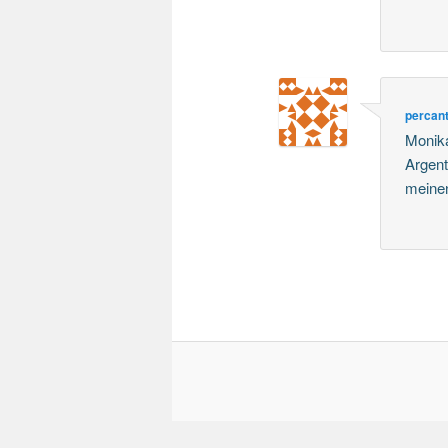
percan
Monika
Argent
meinen