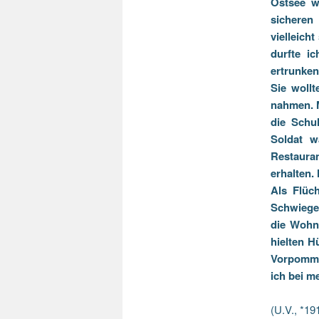
Ostsee w
sicheren
vielleic
durfte i
ertrunken
Sie woll
nahmen. M
die Schu
Soldat w
Restaura
erhalten.
Als Flüc
Schwieger
die Wohn
hielten H
Vorpommer
ich bei m
(U.V., *19