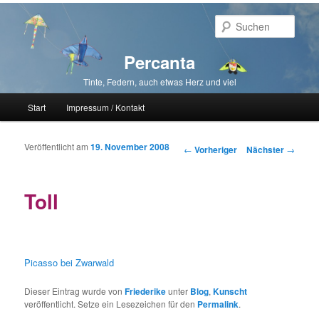
Such
Percanta
Tinte, Federn, auch etwas Herz und viel
Hauptmenü
Start
Impressum / Kontakt
Zum primären Inhalt springen
Zum sekundären Inhalt springen
Veröffentlicht am
19. November 2008
Beitragsnavigation
←
Vorheriger
Nächster
→
Toll
Picasso bei Zwarwald
Dieser Eintrag wurde von
Friederike
unter
Blog
,
Kunscht
veröffentlicht. Setze ein Lesezeichen für den
Permalink
.