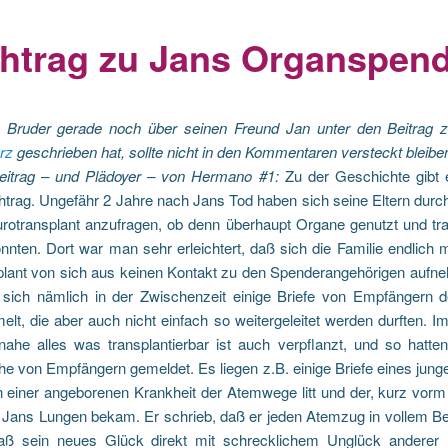
htrag zu Jans Organspen
Bruder gerade noch über seinen Freund Jan unter den Beitrag
rz
geschrieben hat, sollte nicht in den Kommentaren versteckt bleibe
eitrag – und Plädoyer – von Hermano #1:
Zu der Geschichte gibt 
htrag. Ungefähr 2 Jahre nach Jans Tod haben sich seine Eltern durc
rotransplant anzufragen, ob denn überhaupt Organe genutzt und tra
nten. Dort war man sehr erleichtert, daß sich die Familie endlich 
plant von sich aus keinen Kontakt zu den Spenderangehörigen aufne
 sich nämlich in der Zwischenzeit einige Briefe von Empfängern 
t, die aber auch nicht einfach so weitergeleitet werden durften. I
nahe alles was transplantierbar ist auch verpflanzt, und so hatten
he von Empfängern gemeldet. Es liegen z.B. einige Briefe eines jun
n einer angeborenen Krankheit der Atemwege litt und der, kurz vorm
, Jans Lungen bekam. Er schrieb, daß er jeden Atemzug in vollem B
aß sein neues Glück direkt mit schrecklichem Unglück anderer