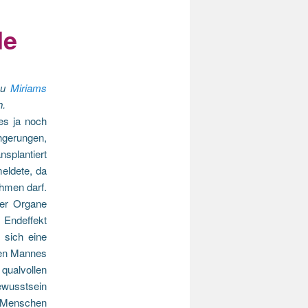
de
 zu
Miriams
n.
es ja noch
hgerungen,
nsplantiert
meldete, da
hmen darf.
der Organe
m Endeffekt
 sich eine
gen Mannes
 qualvollen
ewusstsein
 Menschen