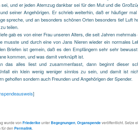
 sei, und er jeden Atemzug dankbar sei für den Mut und die Großzüg
und seiner Angehörigen. Er schrieb weiterhin, daß er häufiger mal 
ge spreche, und an besonders schönen Orten besonders tief Luft ho
zu teilen.
iefe gab es von einer Frau unseren Alters, die seit Jahren mehrmal
se musste und durch eine von Jans Nieren wieder ein normales Le
llen Briefen ist gemein, daß es den Empfängern sehr sehr bewusst 
ane kommen, und was damit verknüpft ist.
 das alles liest und zusammenfasst, dann beginnt dieser schr
Unfall ein klein wenig weniger sinnlos zu sein, und damit ist nic
n geholfen sondern auch Freunden und Angehörigen der Spender.
anspendeausweis
]
rag wurde von
Friederike
unter
Begegnungen
,
Organspende
veröffentlicht. Setze e
 für den
Permalink
.