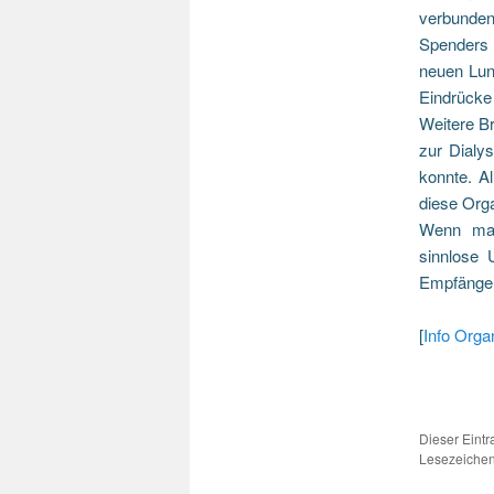
verbunden
Spenders 
neuen Lun
Eindrücke 
Weitere Br
zur Dialy
konnte. A
diese Org
Wenn man
sinnlose 
Empfänger
[
Info Org
Dieser Eint
Lesezeichen