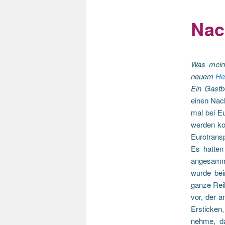
Nac
Was mein 
neuem
He
Ein Gastb
einen Nac
mal bei Eu
werden kon
Eurotrans
Es hatten
angesammel
wurde bei
ganze Rei
vor, der a
Ersticken
nehme, d