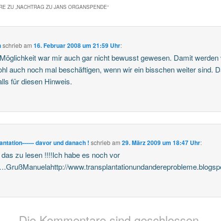
E ZU „
NACHTRAG ZU JANS ORGANSPENDE
“
n
schrieb
am
16. Februar 2008 um 21:59 Uhr
:
Möglichkeit war mir auch gar nicht bewusst gewesen. Damit werden 
hl auch noch mal beschäftigen, wenn wir ein bisschen weiter sind. 
alls für diesen Hinweis.
antation------ davor und danach !
schrieb
am
29. März 2009 um 18:47 Uhr
:
das zu lesen !!!!Ich habe es noch vor
.GrußManuelahttp://www.transplantationundandereprobleme.blogsp
Die Kommentare sind geschlossen.