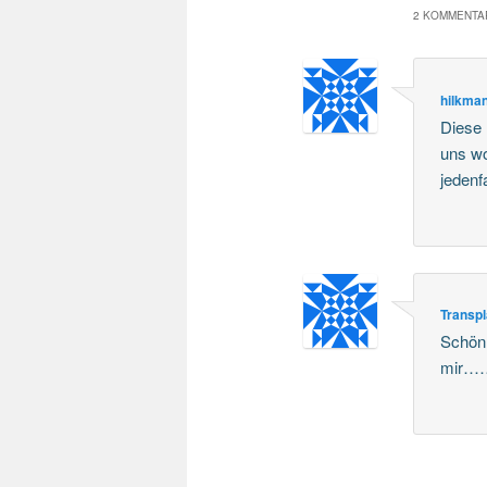
2 KOMMENTAR
hilkma
Diese 
uns wo
jedenf
Transpl
Schön 
mir……