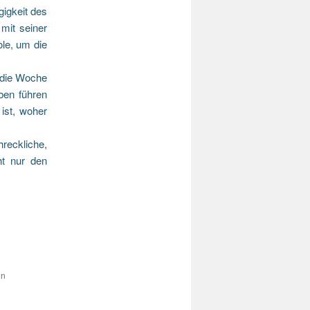
igkeit des
mit seiner
le, um die
s die Woche
ben führen
ist, woher
eckliche,
ht nur den
in