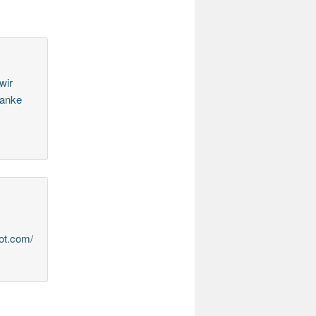
wir
Danke
ot.com/