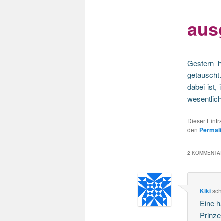
aus
Gestern 
getauscht
dabei ist,
wesentlich
Dieser Eint
den
Permal
2 KOMMENTAR
Kiki
sch
Eine h
Prinze