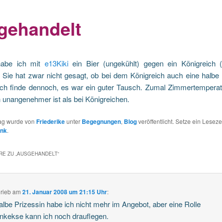
gehandelt
habe ich mit
e13Kiki
ein Bier (ungekühlt) gegen ein Königreich (
.
Sie hat zwar nicht gesagt, ob bei dem Königreich auch eine halbe
 ich finde dennoch, es war ein guter Tausch. Zumal Zimmertemperat
 unangenehmer ist als bei Königreichen.
rag wurde von
Friederike
unter
Begegnungen
,
Blog
veröffentlicht. Setze ein Leseze
ink
.
E ZU „
AUSGEHANDELT
“
rieb
am
21. Januar 2008 um 21:15 Uhr
:
albe Prizessin habe ich nicht mehr im Angebot, aber eine Rolle
nkekse kann ich noch drauflegen.