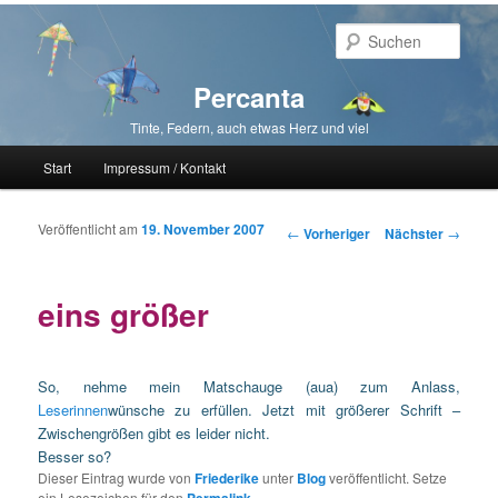
Such
Percanta
Tinte, Federn, auch etwas Herz und viel
Hauptmenü
Start
Impressum / Kontakt
Zum primären Inhalt springen
Zum sekundären Inhalt springen
Veröffentlicht am
19. November 2007
Beitragsnavigation
←
Vorheriger
Nächster
→
eins größer
So, nehme mein Matschauge (aua) zum Anlass,
Leserinnen
wünsche zu erfüllen. Jetzt mit größerer Schrift –
Zwischengrößen gibt es leider nicht.
Besser so?
Dieser Eintrag wurde von
Friederike
unter
Blog
veröffentlicht. Setze
ein Lesezeichen für den
Permalink
.