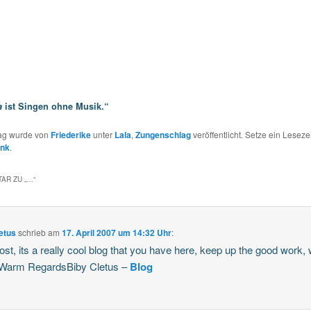
a
ist Singen ohne Musik.“
rag wurde von
Friederike
unter
Lala
,
Zungenschlag
veröffentlicht. Setze ein Leseze
ink
.
AR ZU „
…
“
etus
schrieb
am
17. April 2007 um 14:32 Uhr
:
ost, its a really cool blog that you have here, keep up the good work, w
 Warm RegardsBiby Cletus –
Blog