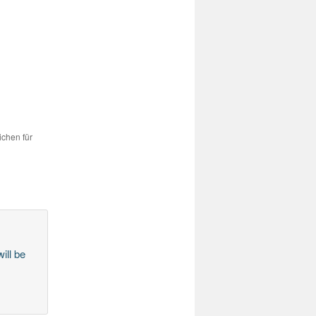
ichen für
ill be