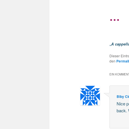
…
„
A cappell
Dieser Eint
den
Permal
EIN KOMMENT
Biby Cl
Nice p
back.