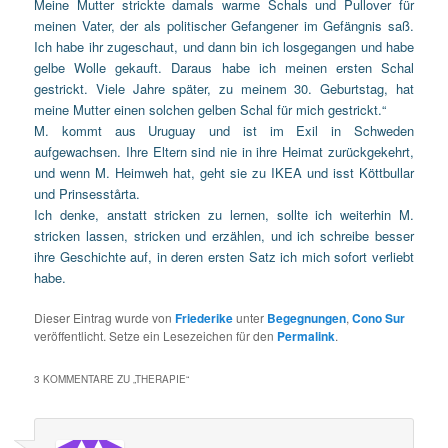
Meine Mutter strickte damals warme Schals und Pullover für
meinen Vater, der als politischer Gefangener im Gefängnis saß.
Ich habe ihr zugeschaut, und dann bin ich losgegangen und habe
gelbe Wolle gekauft. Daraus habe ich meinen ersten Schal
gestrickt. Viele Jahre später, zu meinem 30. Geburtstag, hat
meine Mutter einen solchen gelben Schal für mich gestrickt.“
M. kommt aus Uruguay und ist im Exil in Schweden
aufgewachsen. Ihre Eltern sind nie in ihre Heimat zurückgekehrt,
und wenn M. Heimweh hat, geht sie zu IKEA und isst Köttbullar
und Prinsesstårta.
Ich denke, anstatt stricken zu lernen, sollte ich weiterhin M.
stricken lassen, stricken und erzählen, und ich schreibe besser
ihre Geschichte auf, in deren ersten Satz ich mich sofort verliebt
habe.
Dieser Eintrag wurde von
Friederike
unter
Begegnungen
,
Cono Sur
veröffentlicht. Setze ein Lesezeichen für den
Permalink
.
3 KOMMENTARE ZU „
THERAPIE
“