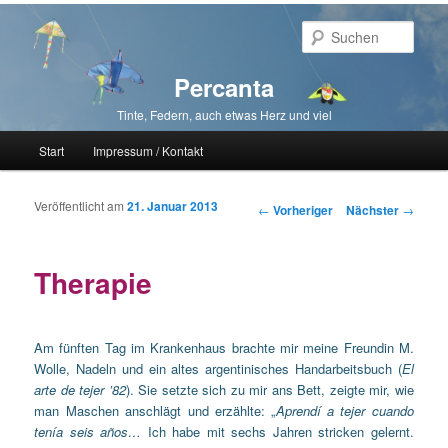
Such
Percanta
Tinte, Federn, auch etwas Herz und viel
Hauptmenü
Start
Impressum / Kontakt
Zum primären Inhalt springen
Zum sekundären Inhalt springen
Veröffentlicht am
21. Januar 2013
Beitragsnavigation
←
Vorheriger
Nächster
→
Therapie
Am fünften Tag im Krankenhaus brachte mir meine Freundin M.
Wolle, Nadeln und ein altes argentinisches Handarbeitsbuch (
El
arte de tejer ’82
). Sie setzte sich zu mir ans Bett, zeigte mir, wie
man Maschen anschlägt und erzählte: „
Aprendí a tejer cuando
tenía seis años…
Ich habe mit sechs Jahren stricken gelernt.