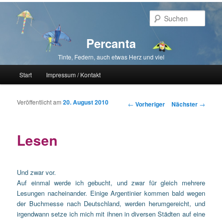
Such
Percanta
Tinte, Federn, auch etwas Herz und viel
Hauptmenü
Start
Impressum / Kontakt
Zum primären Inhalt springen
Zum sekundären Inhalt springen
Veröffentlicht am
20. August 2010
Beitragsnavigation
←
Vorheriger
Nächster
→
Lesen
Und zwar vor.
Auf einmal werde ich gebucht, und zwar für gleich mehrere
Lesungen nacheinander. Einige Argentinier kommen bald wegen
der Buchmesse nach Deutschland, werden herumgereicht, und
irgendwann setze ich mich mit ihnen in diversen Städten auf eine