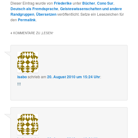
Dieser Eintrag wurde von
Friederike
unter
Bücher
,
Cono Sur
,
Deutsch als Fremdsprache
,
Geisteswissenschaften und andere
Randgruppen
,
Übersetzen
veröffentlicht. Setze ein Lesezeichen für
den
Permalink
.
4 KOMMENTARE ZU „
LESEN
“
isabo
schrieb
am
20. August 2010 um 15:24 Uhr
:
!!!