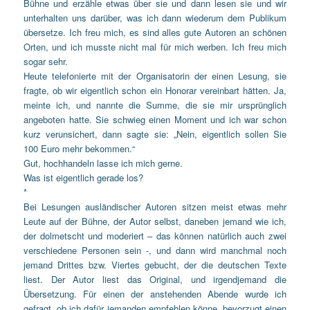
Bühne und erzähle etwas über sie und dann lesen sie und wir
unterhalten uns darüber, was ich dann wiederum dem Publikum
übersetze. Ich freu mich, es sind alles gute Autoren an schönen
Orten, und ich musste nicht mal für mich werben. Ich freu mich
sogar sehr.
Heute telefonierte mit der Organisatorin der einen Lesung, sie
fragte, ob wir eigentlich schon ein Honorar vereinbart hätten. Ja,
meinte ich, und nannte die Summe, die sie mir ursprünglich
angeboten hatte. Sie schwieg einen Moment und ich war schon
kurz verunsichert, dann sagte sie: „Nein, eigentlich sollen Sie
100 Euro mehr bekommen.“
Gut, hochhandeln lasse ich mich gerne.
Was ist eigentlich gerade los?
*
Bei Lesungen ausländischer Autoren sitzen meist etwas mehr
Leute auf der Bühne, der Autor selbst, daneben jemand wie ich,
der dolmetscht und moderiert – das können natürlich auch zwei
verschiedene Personen sein -, und dann wird manchmal noch
jemand Drittes bzw. Viertes gebucht, der die deutschen Texte
liest. Der Autor liest das Original, und irgendjemand die
Übersetzung. Für einen der anstehenden Abende wurde ich
gefragt, ob ich dafür jemanden empfehlen könne, bevorzugt einen