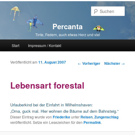
Such
Percanta
Tinte, Federn, auch etwas Herz und viel
Hauptmenü
Start
Impressum / Kontakt
Zum primären Inhalt springen
Zum sekundären Inhalt springen
Veröffentlicht am
11. August 2007
Beitragsnavigation
←
Vorheriger
Nächster
→
Lebensart forestal
Urlauberkind bei der Einfahrt in Wilhelmshaven:
„Oma, guck mal. Hier wohnen die Bäume auf dem Bahnsteig.“
Dieser Eintrag wurde von
Friederike
unter
Reisen
,
Zungenschlag
veröffentlicht. Setze ein Lesezeichen für den
Permalink
.