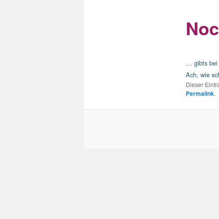
Noc
… gibts be
Ach, wie sc
Dieser Eint
Permalink
.