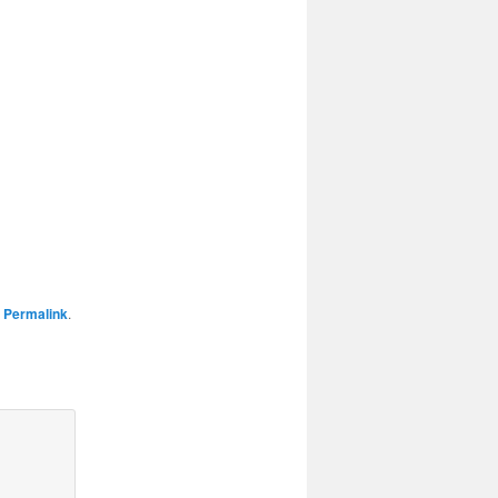
n
Permalink
.