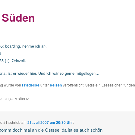
 Süden
05: boarding, nehme ich an.
5
5 (+), Ortszeit.
nat ist er wieder hier. Und ich wär so gerne mitgeflogen…
rag wurde von
Friederike
unter
Reisen
veröffentlicht. Setze ein Lesezeichen für de
E ZU „
GEN SÜDEN
“
o #1
schrieb
am
21. Juli 2007 um 20:30 Uhr
:
omm doch mal an die Ostsee, da ist es auch schön