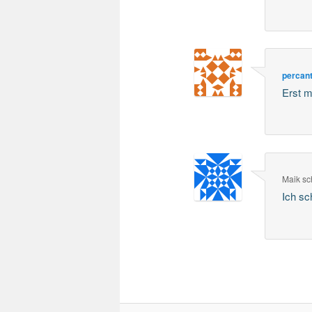
percan
Erst m
Maik
sc
Ich s