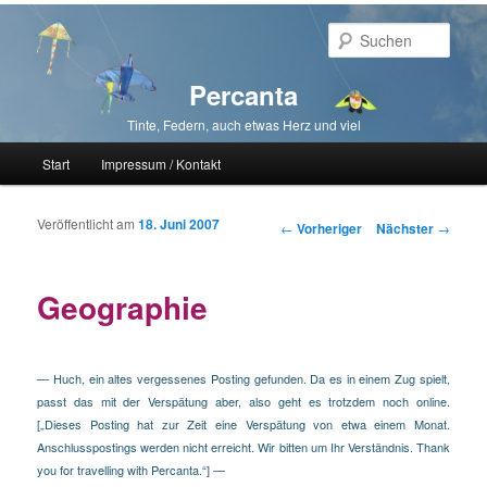
Such
Percanta
Tinte, Federn, auch etwas Herz und viel
Hauptmenü
Start
Impressum / Kontakt
Zum primären Inhalt springen
Zum sekundären Inhalt springen
Veröffentlicht am
18. Juni 2007
Beitragsnavigation
←
Vorheriger
Nächster
→
Geographie
— Huch, ein altes vergessenes Posting gefunden. Da es in einem Zug spielt,
passt das mit der Verspätung aber, also geht es trotzdem noch online.
[„Dieses Posting hat zur Zeit eine Verspätung von etwa einem Monat.
Anschlusspostings werden nicht erreicht. Wir bitten um Ihr Verständnis. Thank
you for travelling with Percanta.“] —