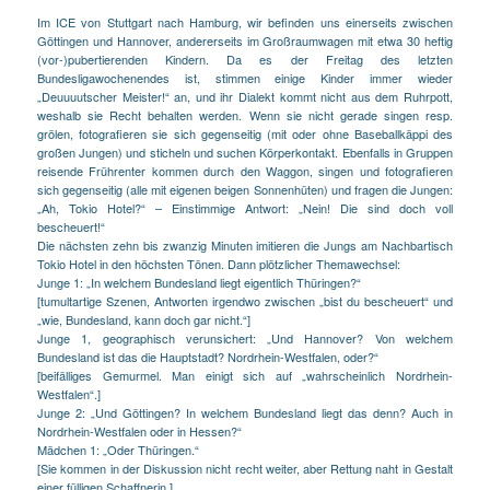
Im ICE von Stuttgart nach Hamburg, wir befinden uns einerseits zwischen
Göttingen und Hannover, andererseits im Großraumwagen mit etwa 30 heftig
(vor-)pubertierenden Kindern. Da es der Freitag des letzten
Bundesligawochenendes ist, stimmen einige Kinder immer wieder
„Deuuuutscher Meister!“ an, und ihr Dialekt kommt nicht aus dem Ruhrpott,
weshalb sie Recht behalten werden. Wenn sie nicht gerade singen resp.
grölen, fotografieren sie sich gegenseitig (mit oder ohne Baseballkäppi des
großen Jungen) und sticheln und suchen Körperkontakt. Ebenfalls in Gruppen
reisende Frührenter kommen durch den Waggon, singen und fotografieren
sich gegenseitig (alle mit eigenen beigen Sonnenhüten) und fragen die Jungen:
„Ah, Tokio Hotel?“ – Einstimmige Antwort: „Nein! Die sind doch voll
bescheuert!“
Die nächsten zehn bis zwanzig Minuten imitieren die Jungs am Nachbartisch
Tokio Hotel in den höchsten Tönen. Dann plötzlicher Themawechsel:
Junge 1: „In welchem Bundesland liegt eigentlich Thüringen?“
[tumultartige Szenen, Antworten irgendwo zwischen „bist du bescheuert“ und
„wie, Bundesland, kann doch gar nicht.“]
Junge 1, geographisch verunsichert: „Und Hannover? Von welchem
Bundesland ist das die Hauptstadt? Nordrhein-Westfalen, oder?“
[beifälliges Gemurmel. Man einigt sich auf „wahrscheinlich Nordrhein-
Westfalen“.]
Junge 2: „Und Göttingen? In welchem Bundesland liegt das denn? Auch in
Nordrhein-Westfalen oder in Hessen?“
Mädchen 1: „Oder Thüringen.“
[Sie kommen in der Diskussion nicht recht weiter, aber Rettung naht in Gestalt
einer fülligen Schaffnerin.]